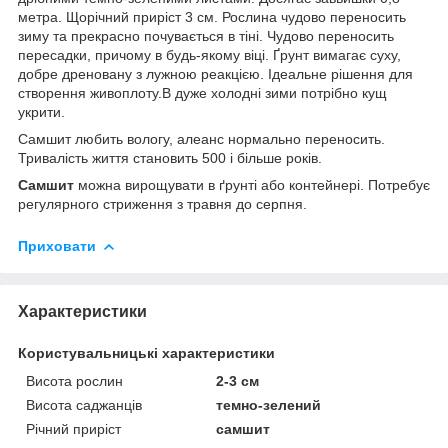
метра. Щорічний приріст 3 см. Рослина чудово переносить
зиму та прекрасно почувається в тіні. Чудово переносить
пересадки, причому в будь-якому віці. Ґрунт вимагає суху,
добре дреновану з лужною реакцією. Ідеальне рішення для
створення живоплоту.В дуже холодні зими потрібно кущ
укрити.
Самшит любить вологу, алеанс нормально переносить.
Тривалість життя становить 500 і більше років.
Самшит
можна вирощувати в ґрунті або контейнері. Потребує
регулярного стриження з травня до серпня.
Приховати
Характеристики
Користувальницькі характеристики
Висота рослин
2-3 см
Висота саджанців
темно-зелений
Річний приріст
самшит