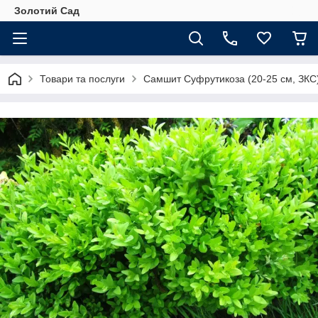
Золотий Сад
Товари та послуги
Самшит Суфрутикоза (20-25 см, ЗКС