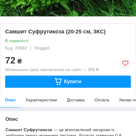
Самшит Суфрутикоза (20-25 см, ЗКС)
В наявності
Код: 20682
Роздріб
72
₴
Мінімальна сума замовлення на сайті — 300 ₴
Купити
Опис
Характеристики
Доставка
Оплата
Умови п
Опис
Самшит Суфрутикоза
— це вічнозелений чагарник із
дрібними темно-зеленими листами. Досягає заввишки 0,8