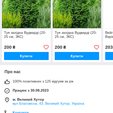
Туя західна Вудварді (20-
Туя західна Вудварді (20-
Вейг
25 см, ЗКС)
25 см, ЗКС)
Варі
200
200
203
₴
₴
Купити
Купити
Про нас
100% позитивних з 125 відгуків за рік
Працює з 30.08.2023
м. Великий Хутор
вул Благовісна, 43, Великий Хутор, Україна
Контакти