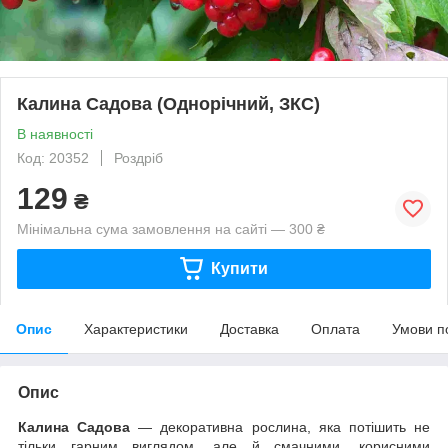
Калина Садова (Однорічний, ЗКС)
В наявності
Код: 20352
Роздріб
129
₴
Мінімальна сума замовлення на сайті — 300 ₴
Купити
Опис
Характеристики
Доставка
Оплата
Умови п
Опис
Калина Садова
— декоративна рослина, яка потішить не
тільки гарним виглядом, але й смачними, корисними