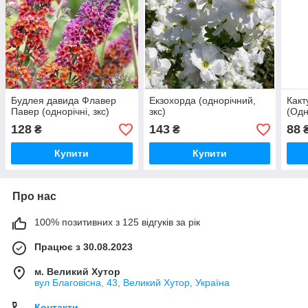
Будлея давида Флавер
Екзохорда (однорічний,
Какт
Павер (однорічні, зкс)
зкс)
(Одн
128
143
88
₴
₴
Купити
Купити
Про нас
100% позитивних з 125 відгуків за рік
Працює з 30.08.2023
м. Великий Хутор
вул Благовісна, 43, Великий Хутор, Україна
Контакти