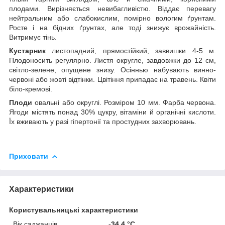
плодами. Вирізняється невибагливістю. Віддає перевагу
нейтральним або слабокислим, помірно вологим ґрунтам.
Росте і на бідних ґрунтах, але тоді знижує врожайність.
Витримує тінь.
Кустарник
листопадний, прямостійкий, заввишки 4-5 м.
Плодоносить регулярно. Листя округле, завдовжки до 12 см,
світло-зелене, опущене знизу. Осіннью набувають винно-
червоні або жовті відтінки. Цвітіння припадає на травень. Квіти
біло-кремові.
Плоди
овальні або округлі. Розміром 10 мм. Фарба червона.
Ягоди містять понад 30% цукру, вітаміни й органічні кислоти.
Їх вживають у разі гіпертонії та простудних захворювань.
Приховати
Характеристики
Користувальницькі характеристики
Вік саджанців
-34,4 °C