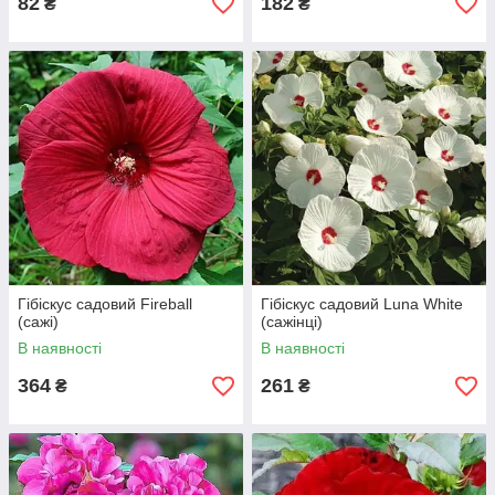
82
182
₴
₴
Гібіскус садовий Fireball
Гібіскус садовий Luna White
(сажі)
(сажінці)
В наявності
В наявності
364
261
₴
₴