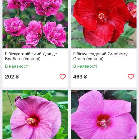
Гібіскустарійський Дюк де
Гібіскус садовий Cranberry
Брабант (сажінці)
Crush (сажінці)
В наявності
В наявності
202
463
₴
₴