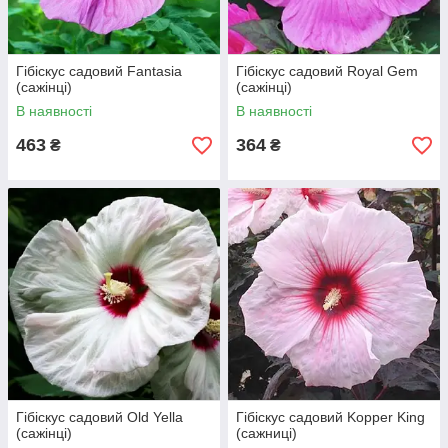
Гібіскус садовий Fantasia
Гібіскус садовий Royal Gem
(сажінці)
(сажінці)
В наявності
В наявності
463
364
₴
₴
Гібіскус садовий Old Yella
Гібіскус садовий Kopper King
(сажінці)
(сажниці)