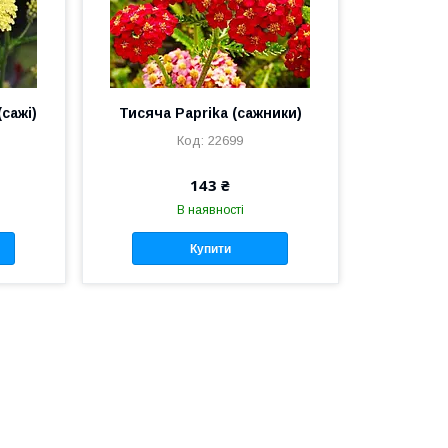
(сажі)
Тисяча Paprika (сажники)
22699
143 ₴
В наявності
Купити