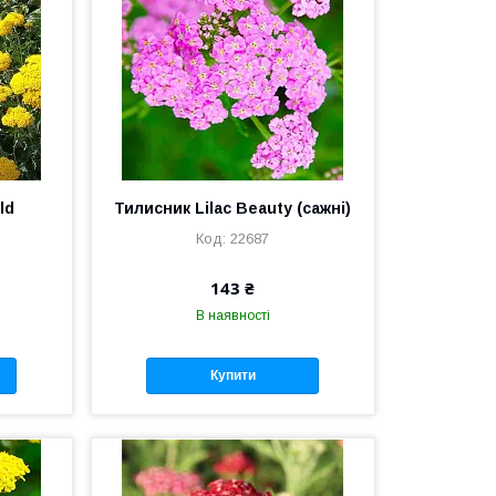
ld
Тилисник Lilac Beauty (сажні)
22687
143 ₴
В наявності
Купити