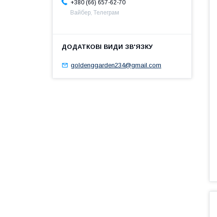
+380 (66) 657-62-70
Вайбер, Телеграм
goldenggarden234@gmail.com