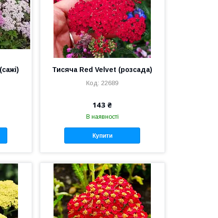
(сажі)
Тисяча Red Velvet (розсада)
22689
143 ₴
В наявності
Купити