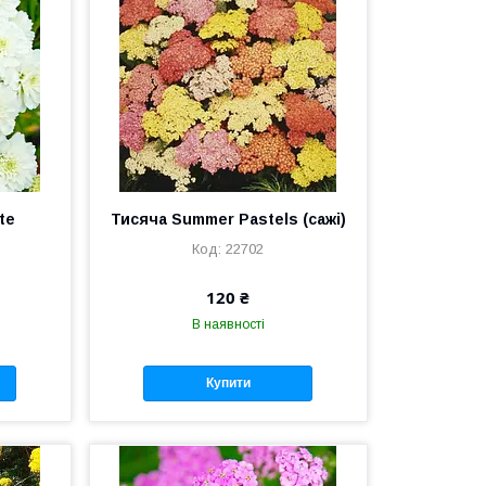
te
Тисяча Summer Pastels (сажі)
22702
120 ₴
В наявності
Купити