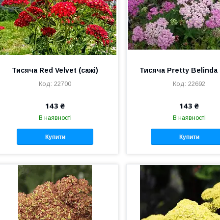
Тисяча Red Velvet (сажі)
Тисяча Pretty Belinda 
22700
22692
143 ₴
143 ₴
В наявності
В наявності
Купити
Купити