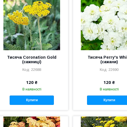
Тисяча Coronation Gold
Тисяча Perry's Whi
(сажниці)
(сажани)
22688
22690
120 ₴
120 ₴
В наявності
В наявності
Купити
Купити