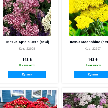
Тисяча Apfelbluete (сажі)
Тисяча Moonshine (са
22698
22697
143 ₴
143 ₴
В наявності
В наявності
Купити
Купити