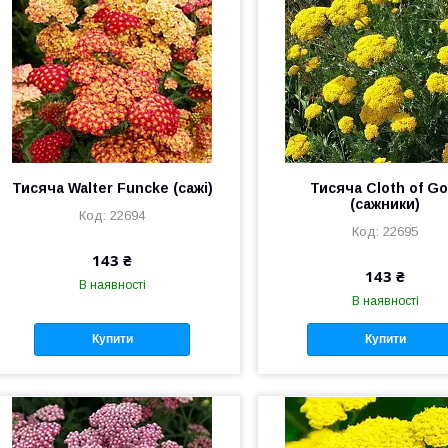
Тисяча Walter Funcke (сажі)
Тисяча Cloth of Go
(сажники)
22694
22695
143 ₴
143 ₴
В наявності
В наявності
Купити
Купити