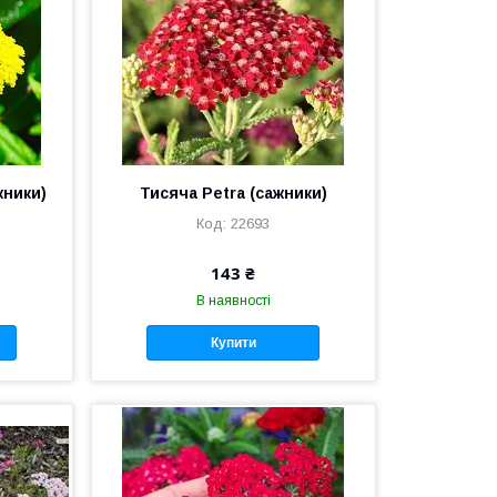
жники)
Тисяча Petra (сажники)
22693
143 ₴
В наявності
Купити