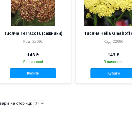
Тисяча Terracota (сажники)
Тисяча Hella Glashoff 
22692
22696
143 ₴
143 ₴
В наявності
В наявності
Купити
Купити