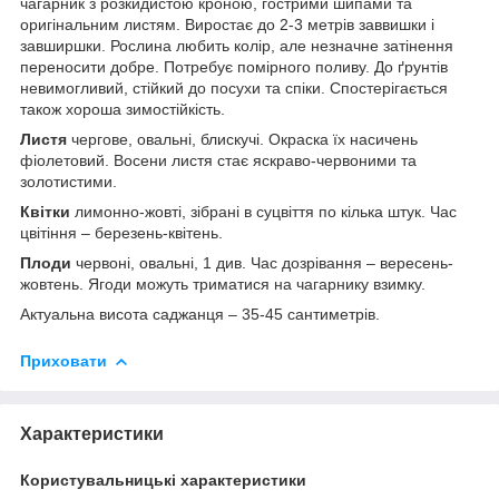
чагарник з розкидистою кроною, гострими шипами та
оригінальним листям. Виростає до 2-3 метрів заввишки і
завширшки. Рослина любить колір, але незначне затінення
переносити добре. Потребує помірного поливу. До ґрунтів
невимогливий, стійкий до посухи та спіки. Спостерігається
також хороша зимостійкість.
Листя
чергове, овальні, блискучі. Окраска їх насичень
фіолетовий. Восени листя стає яскраво-червоними та
золотистими.
Квітки
лимонно-жовті, зібрані в суцвіття по кілька штук. Час
цвітіння – березень-квітень.
Плоди
червоні, овальні, 1 див. Час дозрівання – вересень-
жовтень. Ягоди можуть триматися на чагарнику взимку.
Актуальна висота саджанця – 35-45 сантиметрів.
Приховати
Характеристики
Користувальницькі характеристики