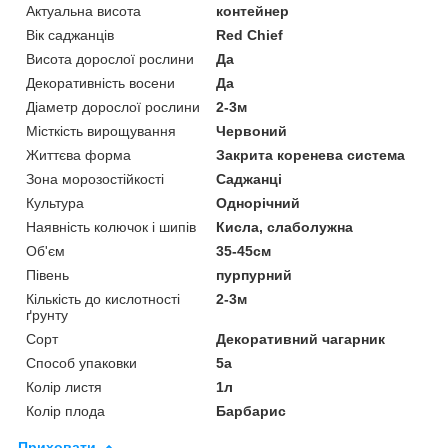
Актуальна висота
контейнер
Вік саджанців
Red Chief
Висота дорослої рослини
Да
Декоративність восени
Да
Діаметр дорослої рослини
2-3м
Місткість вирощування
Червоний
Життєва форма
Закрита коренева система
Зона морозостійкості
Саджанці
Культура
Однорічний
Наявність колючок і шипів
Кисла, слаболужна
Об'єм
35-45см
Півень
пурпурний
Кількість до кислотності
2-3м
ґрунту
Сорт
Декоративний чагарник
Способ упаковки
5а
Колір листя
1л
Колір плода
Барбарис
Приховати