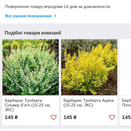
Повернення товару впродовж 14 днів за домовленістю
Всі умови повернення
Подібні товари компанії
Барбарис Тунберга
Барбарис Тунберга Ауреа
Барб
Сільвер Б'юті (15-25 см,
(15-25 см, ЗКС)
Пілл
ЗКС)
145
145
145
₴
₴