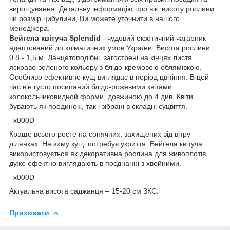
вирощування. Детальну інформацію про вік, висоту рослини
чи розмір цибулини, Ви можете уточнити в нашого
менеджера.
Вейгела квітуча Splendid
- чудовий екзотичний чагарник
адаптований до кліматичних умов України. Висота рослини
0.8 - 1,5 м. Ланцетоподібні, загострені на кінцях листя
яскраво-зеленого кольору з блідо-кремовою облямівкою.
Особливо ефективно кущ виглядає в період цвітіння. В цей
час він густо посипаний блідо-рожевими квітами
колокольчиковидной форми, довжиною до 4 див. Квіти
бувають як поодинокі, так і зібрані в складні суцвіття.
_x000D_
Краще всього росте на сонячних, захищених від вітру
ділянках. На зиму кущі потребує укриття. Вейгела квітуча
використовується як декоративна рослина для живоплотів,
дуже ефектно виглядають в поєднанні з хвойними.
_x000D_
Актуальна висота саджанця – 15-20 см ЗКС.
Приховати