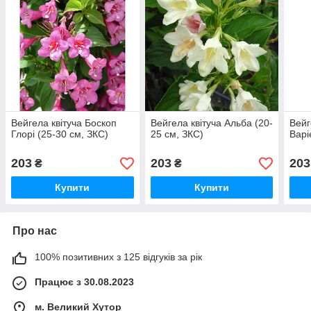
Вейгела квітуча Боскоп
Вейгела квітуча Альба (20-
Вейг
Глорі (25-30 см, ЗКС)
25 см, ЗКС)
Варі
203
203
203
₴
₴
Купити
Купити
Про нас
100% позитивних з 125 відгуків за рік
Працює з 30.08.2023
м. Великий Хутор