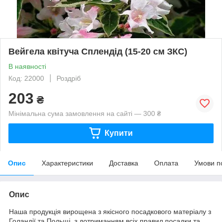
Вейгела квітуча Сплендід (15-20 см ЗКС)
В наявності
Код: 22000
Роздріб
203
₴
Мінімальна сума замовлення на сайті — 300 ₴
Купити
Опис
Характеристики
Доставка
Оплата
Умови п
Опис
Наша продукція вирощена з якісного посадкового матеріалу з
Голандії та Польщі, з дотриманням всіх правил посадки та