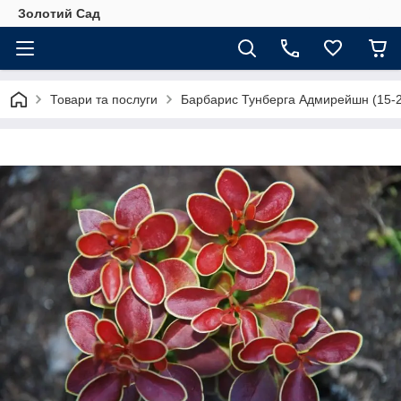
Золотий Сад
Товари та послуги
Барбарис Тунберга Адмирейшн (15-2