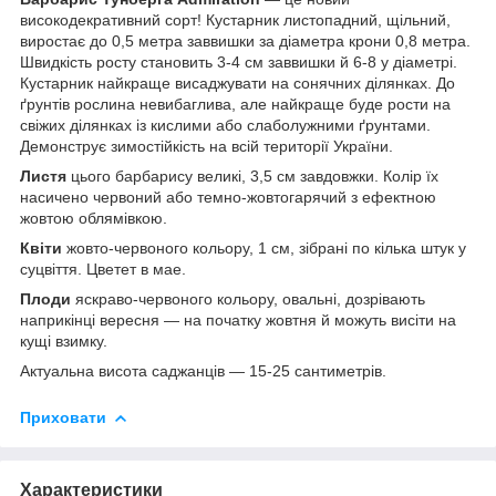
високодекративний сорт! Кустарник листопадний, щільний,
виростає до 0,5 метра заввишки за діаметра крони 0,8 метра.
Швидкість росту становить 3-4 см заввишки й 6-8 у діаметрі.
Кустарник найкраще висаджувати на сонячних ділянках. До
ґрунтів рослина невибаглива, але найкраще буде рости на
свіжих ділянках із кислими або слаболужними ґрунтами.
Демонструє зимостійкість на всій території України.
Листя
цього барбарису великі, 3,5 см завдовжки. Колір їх
насичено червоний або темно-жовтогарячий з ефектною
жовтою облямівкою.
Квіти
жовто-червоного кольору, 1 см, зібрані по кілька штук у
суцвіття. Цветет в мае.
Плоди
яскраво-червоного кольору, овальні, дозрівають
наприкінці вересня — на початку жовтня й можуть висіти на
кущі взимку.
Актуальна висота саджанців — 15-25 сантиметрів.
Приховати
Характеристики