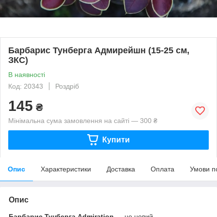
Барбарис Тунберга Адмирейшн (15-25 см,
ЗКС)
В наявності
Код: 20343
Роздріб
145
₴
Мінімальна сума замовлення на сайті — 300 ₴
Купити
Опис
Характеристики
Доставка
Оплата
Умови п
Опис
Барбарис Тунберга Admiration
— це новий