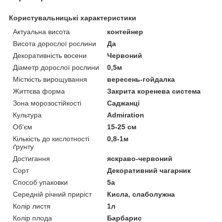
Користувальницькі характеристики
Актуальна висота
контейнер
Висота дорослої рослини
Да
Декоративність восени
Червоний
Діаметр дорослої рослини
0,5м
Місткість вирощування
вересень-гойдалка
Життєва форма
Закрита коренева система
Зона морозостійкості
Саджанці
Культура
Admiration
Об'єм
15-25 см
Кількість до кислотності
0,8-1м
ґрунту
Достигання
яскраво-червоний
Сорт
Декоративний чагарник
Способ упаковки
5а
Середній річний приріст
Кисла, слаболужна
Колір листя
1л
Колір плода
Барбарис