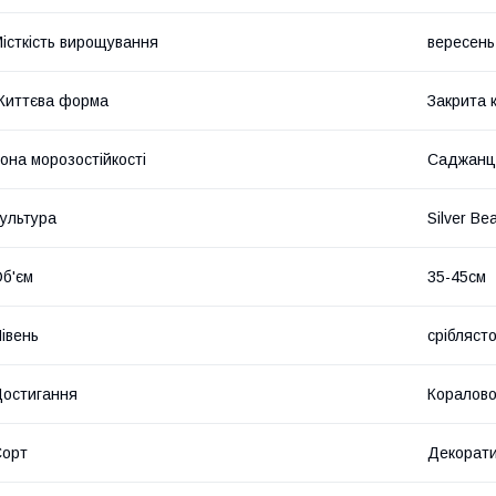
істкість вирощування
вересень
Життєва форма
Закрита 
она морозостійкості
Саджанц
ультура
Silver Be
б'єм
35-45см
івень
срібляст
остигання
Коралово
Сорт
Декорати