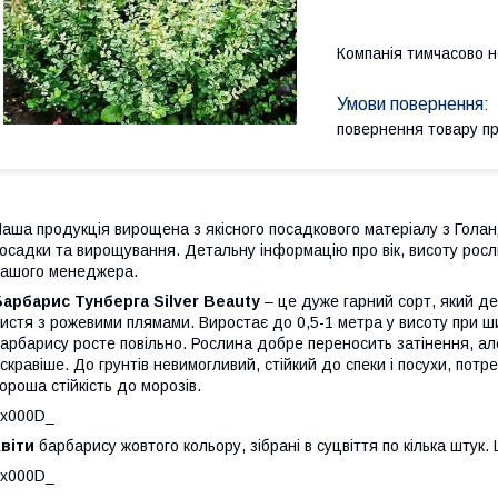
Компанія тимчасово 
повернення товару п
аша продукція вирощена з якісного посадкового матеріалу з Голан
осадки та вирощування. Детальну інформацію про вік, висоту росл
ашого менеджера.
арбарис Тунберга Silver Beauty
– це дуже гарний сорт, який де
истя з рожевими плямами. Виростає до 0,5-1 метра у висоту при ш
арбарису росте повільно. Рослина добре переносить затінення, ал
скравіше. До грунтів невимогливий, стійкий до спеки і посухи, пот
ороша стійкість до морозів.
_x000D_
віти
барбарису жовтого кольору, зібрані в суцвіття по кілька штук. Ц
_x000D_