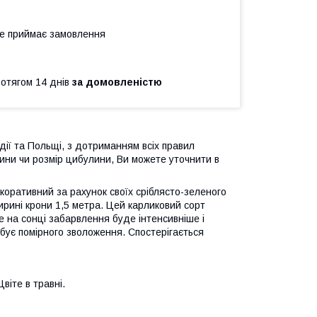
не приймає замовлення
ротягом 14 днів
за домовленістю
дії та Польщі, з дотриманням всіх правил
ини чи розмір цибулини, Ви можете уточнити в
коративний за рахунок своїх сріблясто-зеленого
ирині крони 1,5 метра. Цей карликовий сорт
е на сонці забарвлення буде інтенсивніше і
ребує помірного зволоження. Спостерігається
віте в травні.