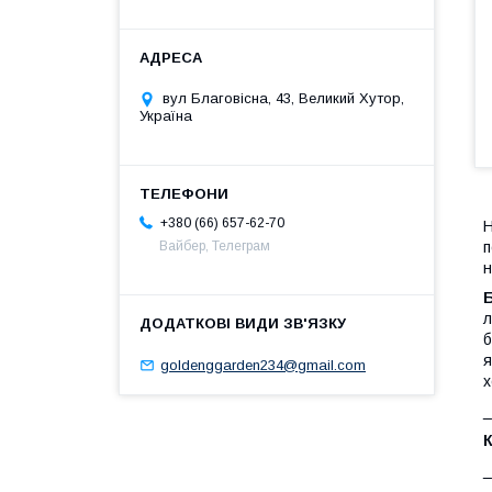
вул Благовісна, 43, Великий Хутор,
Україна
+380 (66) 657-62-70
Н
п
Вайбер, Телеграм
н
Б
л
б
я
goldenggarden234@gmail.com
х
К