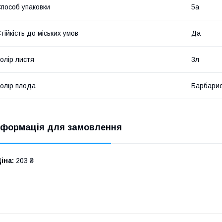
пособ упаковки
5а
тійкість до міських умов
Да
олір листя
3л
олір плода
Барбари
нформація для замовлення
іна:
203 ₴