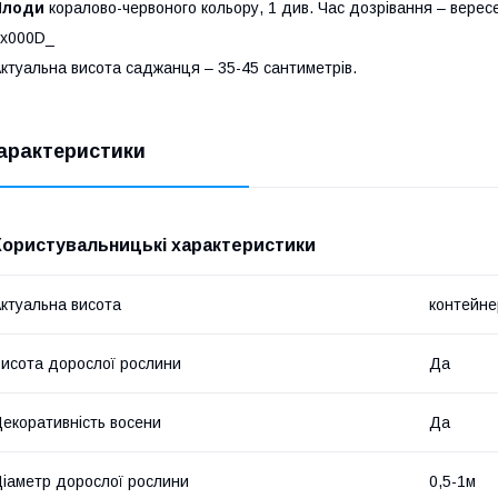
Плоди
коралово-червоного кольору, 1 див. Час дозрівання – верес
_x000D_
ктуальна висота саджанця – 35-45 сантиметрів.
арактеристики
Користувальницькі характеристики
ктуальна висота
контейне
исота дорослої рослини
Да
екоративність восени
Да
іаметр дорослої рослини
0,5-1м