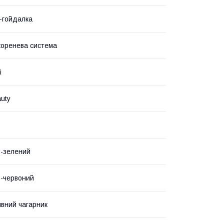
-гойдалка
коренева система
і
auty
о-зелений
-червоний
вний чагарник