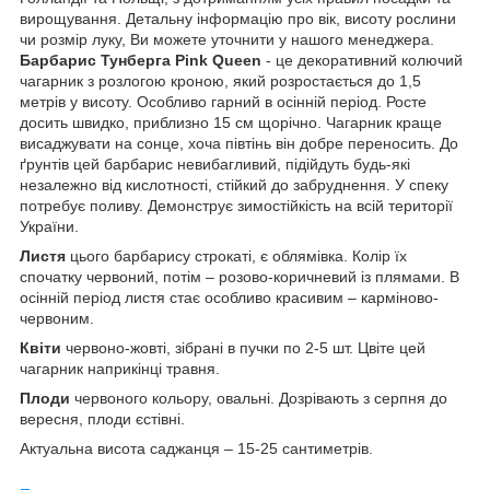
вирощування. Детальну інформацію про вік, висоту рослини
чи розмір луку, Ви можете уточнити у нашого менеджера.
Барбарис Тунберга Pink Queen
- це декоративний колючий
чагарник з розлогою кроною, який розростається до 1,5
метрів у висоту. Особливо гарний в осінній період. Росте
досить швидко, приблизно 15 см щорічно. Чагарник краще
висаджувати на сонце, хоча півтінь він добре переносить. До
ґрунтів цей барбарис невибагливий, підійдуть будь-які
незалежно від кислотності, стійкий до забруднення. У спеку
потребує поливу. Демонструє зимостійкість на всій території
України.
Листя
цього барбарису строкаті, є облямівка. Колір їх
спочатку червоний, потім – розово-коричневий із плямами. В
осінній період листя стає особливо красивим – карміново-
червоним.
Квіти
червоно-жовті, зібрані в пучки по 2-5 шт. Цвіте цей
чагарник наприкінці травня.
Плоди
червоного кольору, овальні. Дозрівають з серпня до
вересня, плоди єстівні.
Актуальна висота саджанця – 15-25 сантиметрів.