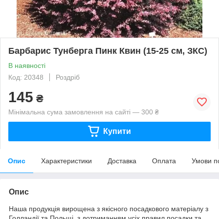
Барбарис Тунберга Пинк Квин (15-25 см, ЗКС)
В наявності
Код: 20348
Роздріб
145
₴
Мінімальна сума замовлення на сайті — 300 ₴
Купити
Опис
Характеристики
Доставка
Оплата
Умови п
Опис
Наша продукція вирощена з якісного посадкового матеріалу з
Голландії та Польщі, з дотриманням усіх правил посадки та