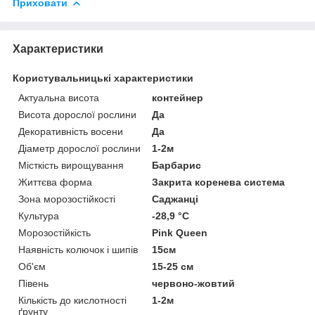
Приховати
Характеристики
Користувальницькі характеристики
Актуальна висота
контейнер
Висота дорослої рослини
Да
Декоративність восени
Да
Діаметр дорослої рослини
1-2м
Місткість вирощування
Барбарис
Життєва форма
Закрита коренева система
Зона морозостійкості
Саджанці
Культура
-28,9 °C
Морозостійкість
Pink Queen
Наявність колючок і шипів
15см
Об'єм
15-25 см
Півень
червоно-жовтий
Кількість до кислотності
1-2м
ґрунту