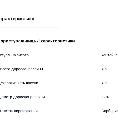
арактеристики
Користувальницькі характеристики
ктуальна висота
контейне
исота дорослої рослини
Да
екоративність восени
Да
іаметр дорослої рослини
1-2м
істкість вирощування
Барбари