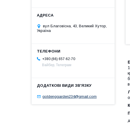
вул Благовісна, 43, Великий Хутор,
Україна
+380 (66) 657-62-70
Вайбер, Телеграм
1
к
б
в
goldenggarden234@gmail.com
о
К
А