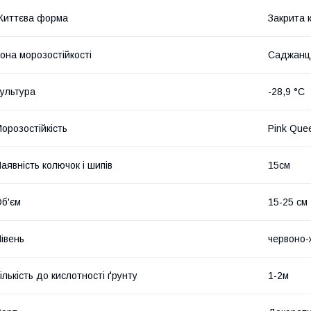
Життєва форма
Закрита 
она морозостійкості
Саджанц
ультура
-28,9 °C
орозостійкість
Pink Que
аявність колючок і шипів
15см
б'єм
15-25 см
івень
червоно-
ількість до кислотності ґрунту
1-2м