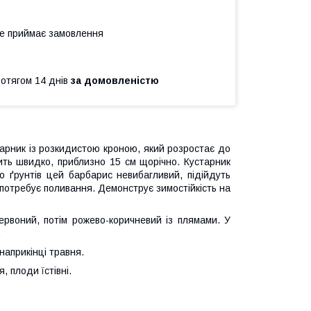
не приймає замовлення
ротягом 14 днів
за домовленістю
рник із розкидистою кроною, який розростає до
сить швидко, приблизно 15 см щорічно. Кустарник
о ґрунтів цей барбарис невибагливий, підійдуть
у потребує поливання. Демонструє зимостійкість на
червоний, потім рожево-коричневий із плямами. У
.
 наприкінці травня.
, плоди їстівні.