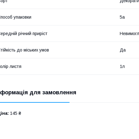
Сорт
Декорати
пособ упаковки
5а
ередній річний приріст
Невимог
тійкість до міських умов
Да
олір листя
1л
нформація для замовлення
іна:
145 ₴