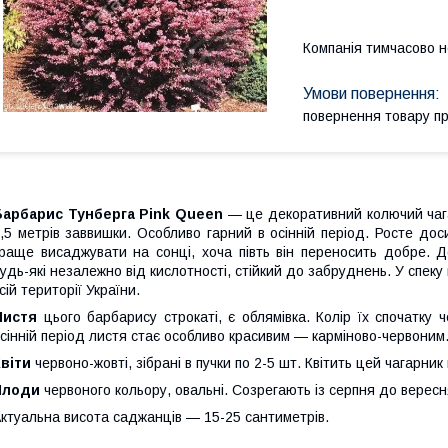
Компанія тимчасово 
повернення товару п
Барбарис Тунберга Pink Queen
— це декоративний колючий чага
,5 метрів заввишки. Особливо гарний в осінній період. Росте до
раще висаджувати на сонці, хоча півть він переносить добре. Д
удь-які незалежно від кислотності, стійкий до забруднень. У спек
сій території України.
Листя
цього барбарису строкаті, є облямівка. Колір їх спочатку 
сінній період листя стає особливо красивим — карміново-червоним
віти
червоно-жовті, зібрані в пучки по 2-5 шт. Квітить цей чагарник
Плоди
червоного кольору, овальні. Созрегають із серпня до вересня
ктуальна висота саджанців — 15-25 сантиметрів.