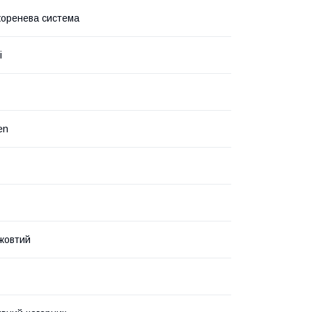
коренева система
і
en
жовтий