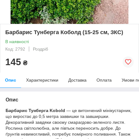
Барбарис Тунберга Коболд (15-25 см, ЗКС)
В наявності
Код: 2792
Роздріб
145
₴
Опис
Характеристики
Доставка
Оплата
Умови п
Опис
Барбарис Тунберга Kobold
— це витончений мінікустарник,
що виростає до 0,5 метра заввишки та завширшки.
Декоративний завдяки своєму смарагдово-зеленого листя.
Рослина світлолюбна, але півтьок переносить добре. До
ґрунтів невимогливий, потребує помірного поливання. Також