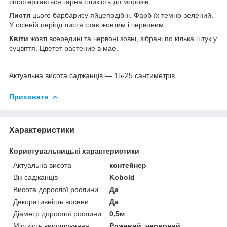
спостерігається гарна стійкість до морозів.
Листя
цього барбарису яйцеподібні. Фарб їх темно-зелений.
У осінній період листя стає жовтим і червоним.
Квіти
жовті всередині та червоні зовні, зібрані по кілька штук у
суцвіття. Цветет растение в мае.
Актуальна висота саджанців — 15-25 сантиметрів.
Приховати
Характеристики
Користувальницькі характеристики
Актуальна висота
контейнер
Вік саджанців
Kobold
Висота дорослої рослини
Да
Декоративність восени
Да
Діаметр дорослої рослини
0,5м
Місткість вирощування
Рожевий, червоний