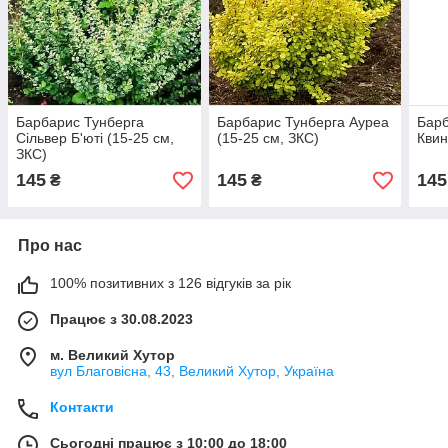
Барбарис Тунберга
Барбарис Тунберга Ауреа
Барб
Сільвер Б'юті (15-25 см,
(15-25 см, ЗКС)
Квин
ЗКС)
145
145
145
₴
₴
Про нас
100% позитивних з 126 відгуків за рік
Працює з 30.08.2023
м. Великий Хутор
вул Благовісна, 43, Великий Хутор, Україна
Контакти
Сьогодні працює з 10:00 до 18:00