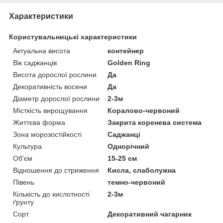
Характеристики
Користувальницькі характеристики
Актуальна висота
контейнер
Вік саджанців
Golden Ring
Висота дорослої рослини
Да
Декоративність восени
Да
Діаметр дорослої рослини
2-3м
Місткість вирощування
Коралово-червоний
Життєва форма
Закрита коренева система
Зона морозостійкості
Саджанці
Культура
Однорічний
Об'єм
15-25 см
Відношення до стриження
Кисла, слаболужна
Півень
темно-червоний
Кількість до кислотності
2-3м
ґрунту
Сорт
Декоративний чагарник