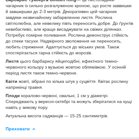
чагарник із сильно розгалуженою кроною, що росте заввишки
й завширшки до 2-3 метрів. Декоративен цей чагарник
завдяки незвичайному забарвленню листя. Рослина
світлолюбна, але невелику півть переносить добре. До ґрунтів
невибагливо, але краще висаджувати на свіжих ділянках.
Потребує помірне поливання. Рослина демонструє стійкість
до спеки тасухи. Надмірного зволоження не переносить,
любить стриження. Адаптується до міських умов. Також
спостерігається гарна стійкість до морозів.
Листя
цього барбарису яйцеподібні, ефектного темно-
червоного кольору з вузькою жовтою облямівкою. У осінній
період листя також темно-червоне.
Квіти
жовті, зібрані по кілька штук у суцвіття. Квітає рослину
наприкінці травня.
Плоди
коралово-червоні, овальні, 1 см у діаметрі.
Спереджають у вересні-октябрі та можуть зберігатися на кущі
навіть у зимову пору.
Актуальна висота саджанців — 15-25 сантиметрів.
Приховати