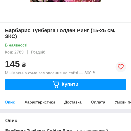
Барбарис Тунберга Голден Ринг (15-25 см,
ЗКС)
В наявності
Код: 2789
Роздріб
145
₴
Мінімальна сума замовлення на сайті — 300 ₴
Купити
Опис
Характеристики
Доставка
Оплата
Умови п
Опис
Барбарис Тунберга Golden Ring
— це листопадний