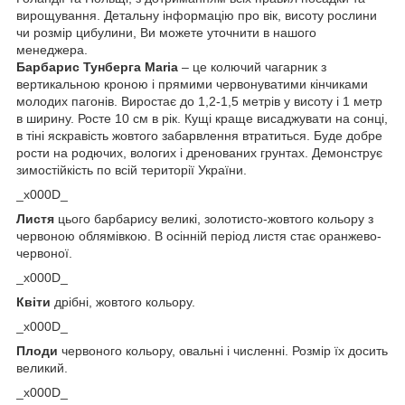
вирощування. Детальну інформацію про вік, висоту рослини
чи розмір цибулини, Ви можете уточнити в нашого
менеджера.
Барбарис Тунберга Maria
– це колючий чагарник з
вертикальною кроною і прямими червонуватими кінчиками
молодих пагонів. Виростає до 1,2-1,5 метрів у висоту і 1 метр
в ширину. Росте 10 см в рік. Кущі краще висаджувати на сонці,
в тіні яскравість жовтого забарвлення втратиться. Буде добре
рости на родючих, вологих і дренованих грунтах. Демонструє
зимостійкість по всій території України.
_x000D_
Листя
цього барбарису великі, золотисто-жовтого кольору з
червоною облямівкою. В осінній період листя стає оранжево-
червоної.
_x000D_
Квіти
дрібні, жовтого кольору.
_x000D_
Плоди
червоного кольору, овальні і численні. Розмір їх досить
великий.
_x000D_