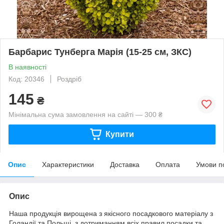
Барбарис Тунберга Марія (15-25 см, ЗКС)
В наявності
Код: 20346
Роздріб
145
₴
Мінімальна сума замовлення на сайті — 300 ₴
Купити
Опис
Характеристики
Доставка
Оплата
Умови п
Опис
Наша продукція вирощена з якісного посадкового матеріалу з
Голандії та Польщі, з дотриманням всіх правил посадки та