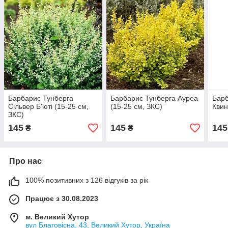
Барбарис Тунберга
Барбарис Тунберга Ауреа
Барб
Сільвер Б'юті (15-25 см,
(15-25 см, ЗКС)
Квин
ЗКС)
145
145
145
₴
₴
Про нас
100% позитивних з 126 відгуків за рік
Працює з 30.08.2023
м. Великий Хутор
вул Благовісна, 43, Великий Хутор, Україна