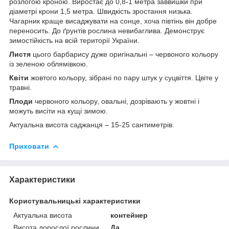
розлогою кроною. Виростає до 0,8-1 метра заввишки при
діаметрі крони 1,5 метра. Швидкість зростання низька.
Чагарник краще висаджувати на сонце, хоча півтінь він добре
переносить. До ґрунтів рослина невибаглива. Демонструє
зимостійкість на всій території України.
Листя
цього барбарису дуже оригінальні – червоного кольору
із зеленою облямівкою.
Квіти
жовтого кольору, зібрані по пару штук у суцвіття. Цвіте у
травні.
Плоди
червоного кольору, овальні, дозрівають у жовтні і
можуть висіти на кущі зимою.
Актуальна висота саджанця – 15-25 сантиметрів.
Приховати
Характеристики
Користувальницькі характеристики
Актуальна висота
контейнер
Висота дорослої рослини
Да