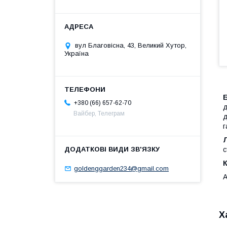
вул Благовісна, 43, Великий Хутор,
Україна
+380 (66) 657-62-70
д
Вайбер, Телеграм
д
г
с
К
goldenggarden234@gmail.com
А
Х