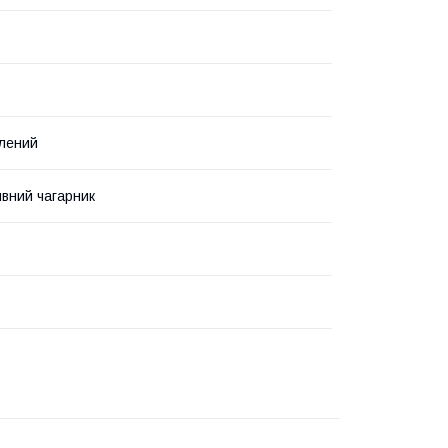
елений
вний чагарник