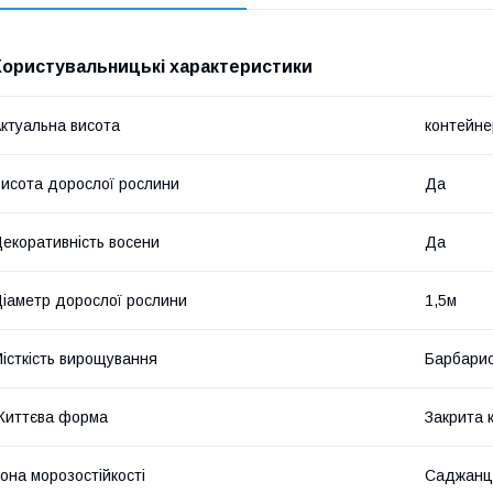
Користувальницькі характеристики
ктуальна висота
контейне
исота дорослої рослини
Да
екоративність восени
Да
іаметр дорослої рослини
1,5м
істкість вирощування
Барбари
Життєва форма
Закрита 
она морозостійкості
Саджанц