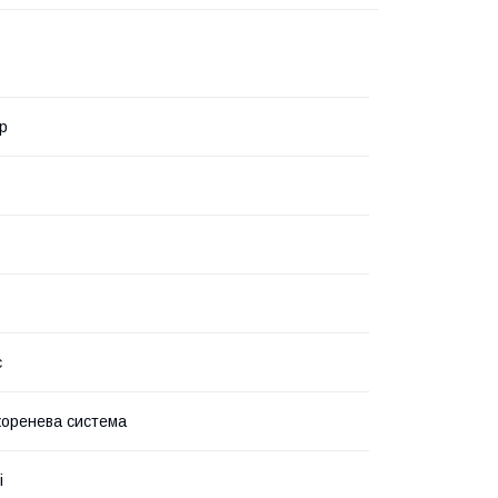
р
с
коренева система
і