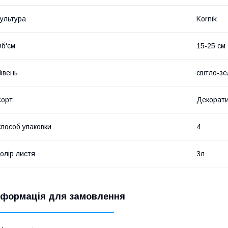
ультура
Kornik
б'єм
15-25 см
івень
світло-з
Сорт
Декорати
пособ упаковки
4
олір листя
3л
нформація для замовлення