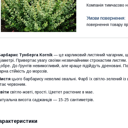
Компанія тимчасово 
повернення товару п
Барбарис Тунберга
Korni
k
— це карликовий листяний чагарник, що
іаметрі. Привертає увагу своїми незвичайними строкастим листям.
обре. До ґрунтів невимогливий, але краще підійдуть дреновані. П
арна стійкість до морозів.
Листя
цього барбарису невеликі овальні. Фарб їх світло-зелений із 
тає червоним.
віти
світло-жовті, прості. Цветет растение в мае.
ктуальна висота саджанців — 15-25 сантиметрів.
арактеристики