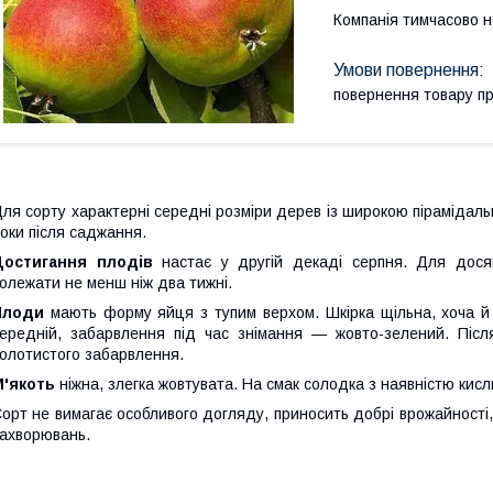
Компанія тимчасово 
повернення товару п
ля сорту характерні середні розміри дерев із широкою пірамідал
оки після саджання.
Достигання плодів
настає у другій декаді серпня. Для досяг
олежати не менш ніж два тижні.
Плоди
мають форму яйця з тупим верхом. Шкірка щільна, хоча й т
ередній, забарвлення під час знімання — жовто-зелений. Післ
олотистого забарвлення.
М'якоть
ніжна, злегка жовтувата. На смак солодка з наявністю кисли
орт не вимагає особливого догляду, приносить добрі врожайності,
ахворювань.