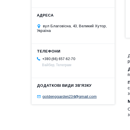
вул Благовісна, 43, Великий Хутор,
Україна
Д
+380 (66) 657-62-70
р
Вайбер, Телеграм
п
с
з
goldenggarden234@gmail.com
С
з