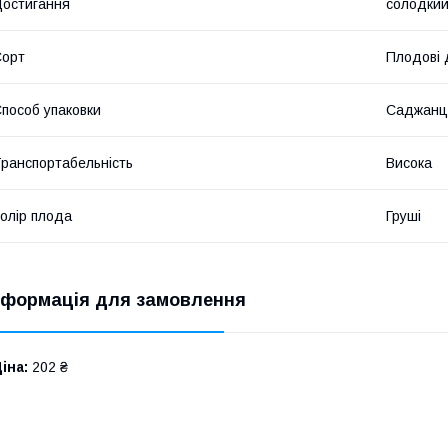
остигання
солодки
Сорт
Плодові 
пособ упаковки
Саджанц
ранспортабельність
Висока
олір плода
Груші
нформація для замовлення
іна:
202 ₴