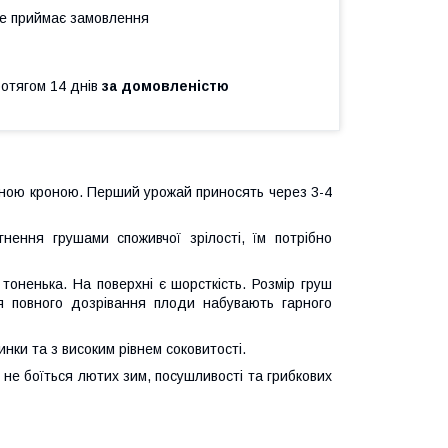
не приймає замовлення
ротягом 14 днів
за домовленістю
ьною кроною. Перший урожай приносять через 3-4
нення грушами споживчої зрілості, їм потрібно
оненька. На поверхні є шорсткість. Розмір груш
я повного дозрівання плоди набувають гарного
нки та з високим рівнем соковитості.
 не боїться лютих зим, посушливості та грибкових