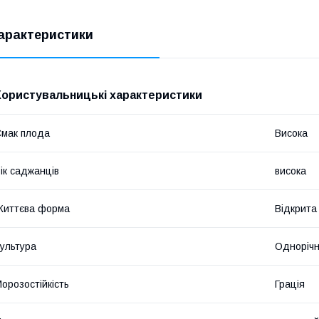
арактеристики
Користувальницькі характеристики
мак плода
Висока
ік саджанців
висока
Життєва форма
Відкрита
ультура
Одноріч
орозостійкість
Грація