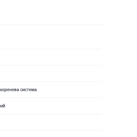
 коренева система
ний