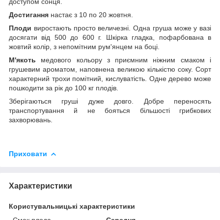
доступом сонця.
Достигання
настає з 10 по 20 жовтня.
Плоди
виростають просто величезні. Одна груша може у вазі
досягати від 500 до 600 г. Шкірка гладка, пофарбована в
жовтий колір, з непомітним рум'янцем на боці.
М'якоть
медового кольору з приємним ніжним смаком і
грушевим ароматом, наповнена великою кількістю соку. Сорт
характерний трохи помітний, кислуватість. Одне дерево може
пошкодити за рік до 100 кг плодів.
Зберігаються груші дуже довго. Добре переносять
транспортування й не бояться більшості грибкових
захворювань.
Приховати
Характеристики
Користувальницькі характеристики
Смак плода
Середня