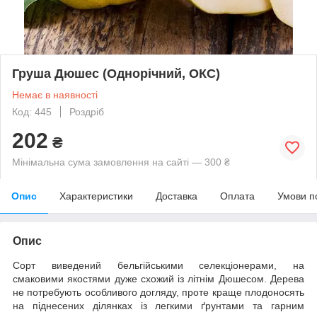
Груша Дюшес (Однорічний, ОКС)
Немає в наявності
Код: 445
Роздріб
202
₴
Мінімальна сума замовлення на сайті — 300 ₴
Опис
Характеристики
Доставка
Оплата
Умови п
Опис
Сорт виведений бельгійськими селекціонерами, на
смаковими якостями дуже схожий із літнім Дюшесом. Дерева
не потребують особливого догляду, проте краще плодоносять
на піднесених ділянках із легкими ґрунтами та гарним