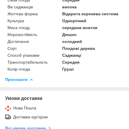
Вік саджанців
висока
Життєва форма
Відкрита коренева система
Культура
Однорічний
Маса плоду
середина жовтня
Морозостійкість
Дюшес
Достигання
солодкий
Сорт
Плодові дерева
Способ упаковки
Саджанці
Транспортабельність
Середня
Колір плода
Груші
Приховати
Умови доставки
Нова Пошта
Доставка кур'єром
Всі умови доставки