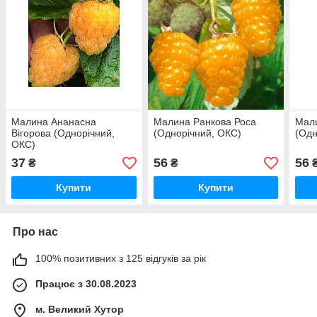
Малина Ананасна
Малина Ранкова Роса
Мали
Вігорова (Однорічний,
(Однорічний, ОКС)
(Одн
ОКС)
37
56
56
₴
₴
Купити
Купити
Про нас
100% позитивних з 125 відгуків за рік
Працює з 30.08.2023
м. Великий Хутор