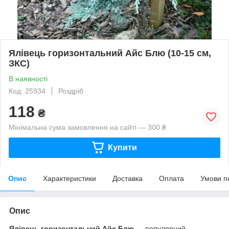
Ялівець горизонтальний Айс Блю (10-15 см,
ЗКС)
В наявності
Код: 25934
Роздріб
118
₴
Мінімальна сума замовлення на сайті — 300 ₴
Купити
Опис
Характеристики
Доставка
Оплата
Умови п
Опис
Ялівець горизонтальний Айс Блю
— популярний