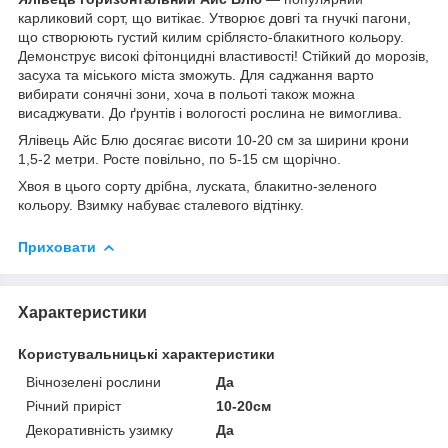
карликовий сорт, що витікає. Утворює довгі та гнучкі пагони,
що створюють густий килим сріблясто-блакитного кольору.
Демонструє високі фітонцидні властивості! Стійкий до морозів,
засуха та міського міста зможуть. Для саджання варто
вибирати сонячні зони, хоча в польоті також можна
висаджувати. До ґрунтів і вологості рослина не вимоглива.
Ялівець Айс Блю досягає висоти 10-20 см за ширини крони
1,5-2 метри. Росте повільно, по 5-15 см щорічно.
Хвоя в цього сорту дрібна, луската, блакитно-зеленого
кольору. Взимку набуває сталевого відтінку.
Приховати
Характеристики
Користувальницькі характеристики
Вічнозелені рослини
Да
Річний приріст
10-20см
Декоративність узимку
Да