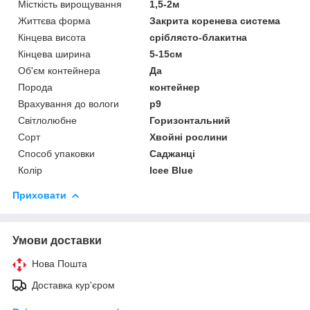
Місткість вирощування
1,5-2м
Життєва форма
Закрита коренева система
Кінцева висота
сріблясто-блакитна
Кінцева ширина
5-15см
Об'єм контейнера
Да
Порода
контейнер
Врахування до вологи
р9
Світлолюбне
Горизонтальний
Сорт
Хвойні рослини
Способ упаковки
Саджанці
Колір
Icee Blue
Приховати
Умови доставки
Нова Пошта
Доставка кур'єром