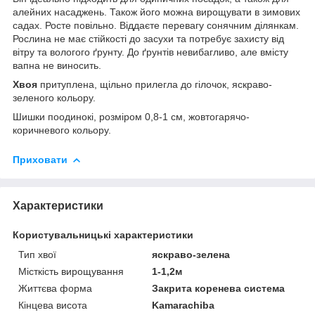
алейних насаджень. Також його можна вирощувати в зимових
садах. Росте повільно. Віддаєте перевагу сонячним ділянкам.
Рослина не має стійкості до засухи та потребує захисту від
вітру та вологого ґрунту. До ґрунтів невибагливо, але вмісту
вапна не виносить.
Хвоя
притуплена, щільно прилегла до гілочок, яскраво-
зеленого кольору.
Шишки поодинокі, розміром 0,8-1 см, жовтогарячо-
коричневого кольору.
Приховати
Характеристики
Користувальницькі характеристики
Тип хвої
яскраво-зелена
Місткість вирощування
1-1,2м
Життєва форма
Закрита коренева система
Кінцева висота
Kamarachiba