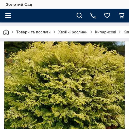
Золотий Сад
Товари та послуги
Хвойні рослини
Кипарисові
Ки