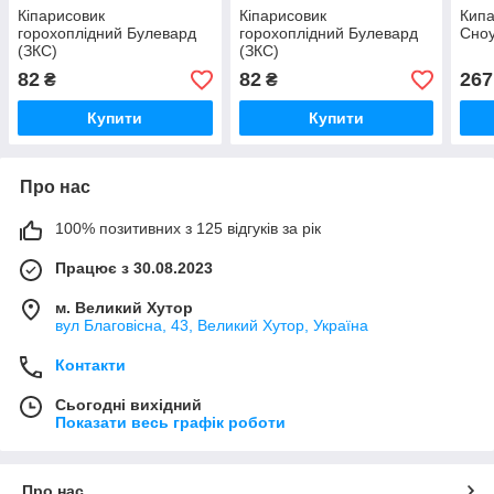
Кіпарисовик
Кіпарисовик
Кипа
горохоплідний Булевард
горохоплідний Булевард
Сноу
(ЗКС)
(ЗКС)
82
82
267
₴
₴
Купити
Купити
Про нас
100% позитивних з 125 відгуків за рік
Працює з 30.08.2023
м. Великий Хутор
вул Благовісна, 43, Великий Хутор, Україна
Контакти
Сьогодні вихідний
Показати весь графік роботи
Про нас