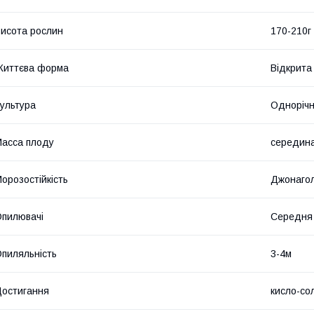
исота рослин
170-210г
Життєва форма
Відкрита
ультура
Одноріч
асса плоду
середина
орозостійкість
Джонаго
пилювачі
Середня
пиляльність
3-4м
остигання
кисло-со