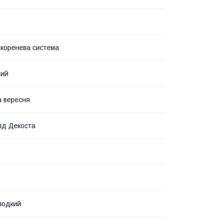
 коренева система
ний
 вересня
лд Декоста
лодкий