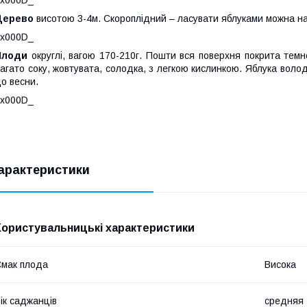
_x000D_
Дерево
висотою 3-4м. Скороплідний – ласувати яблуками можна на 
_x000D_
Плоди
округлі, вагою 170-210г. Пошти вся поверхня покрита темн
агато соку, жовтувата, солодка, з легкою кислинкою. Яблука воло
о весни.
_x000D_
арактеристики
Користувальницькі характеристики
мак плода
Висока
ік саджанців
средняя