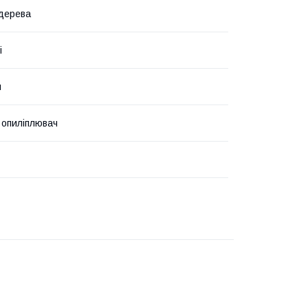
дерева
і
й
 опиліплювач