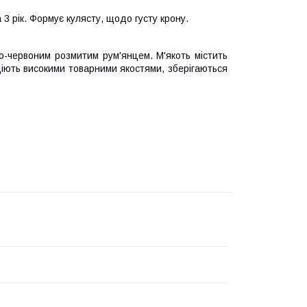
3 рік. Формує кулясту, щодо густу крону.
о-червоним розмитим рум'янцем. М'якоть містить
діють високими товарними якостями, зберігаються