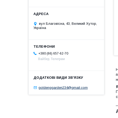
вул Благовісна, 43, Великий Хутор,
Україна
+380 (66) 657-62-70
Вайбер, Телеграм
Н
п
н
goldenggarden234@gmail.com
П
с