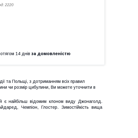
од:
2220
ротягом 14 днів
за домовленістю
дії та Польщі, з дотриманням всіх правил
ини чи розмір цибулини, Ви можете уточнити в
ий є найбільш відомим клоном виду Джонаголд.
Айдаред, Чемпіон, Глостер. Зимостійкість вища