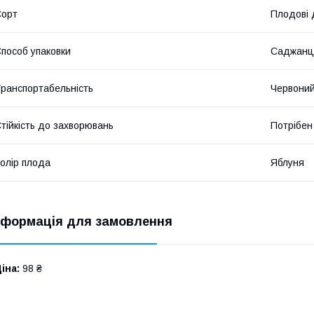
Сорт
Плодові 
пособ упаковки
Саджанц
ранспортабельність
Червони
тійкість до захворювань
Потрібен
олір плода
Яблуня
нформація для замовлення
іна:
98 ₴