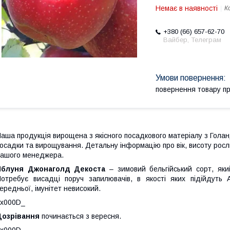
Немає в наявності
К
+380 (66) 657-62-70
Вайбер, Телеграм
повернення товару п
аша продукція вирощена з якісного посадкового матеріалу з Голан
осадки та вирощування. Детальну інформацію про вік, висоту росл
ашого менеджера.
Яблуня Джонаголд Декоста
– зимовий бельгійський сорт, як
отребує висадці поруч запилювачів, в якості яких підійдуть 
ередньої, імунітет невисокий.
_x000D_
Дозрівання
починається з вересня.