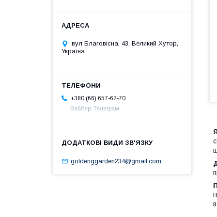
вул Благовісна, 43, Великий Хутор,
Україна
+380 (66) 657-62-70
Вайбер, Телеграм
с
ш
goldenggarden234@gmail.com
п
н
в