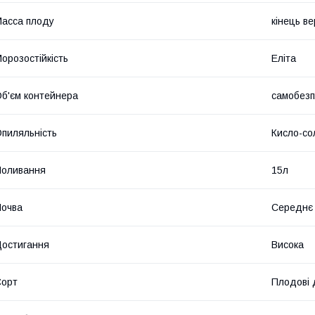
асса плоду
кінець в
орозостійкість
Еліта
б'єм контейнера
самобезп
пиляльність
Кисло-со
Поливання
15л
очва
Середнє
остигання
Висока
Сорт
Плодові 