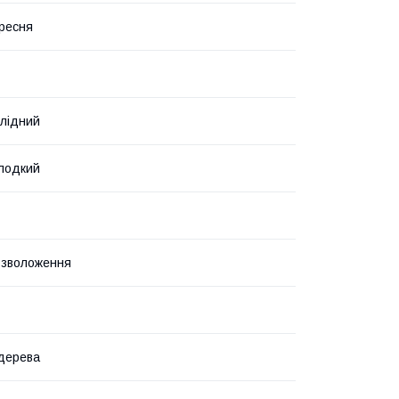
ересня
лідний
лодкий
 зволоження
дерева