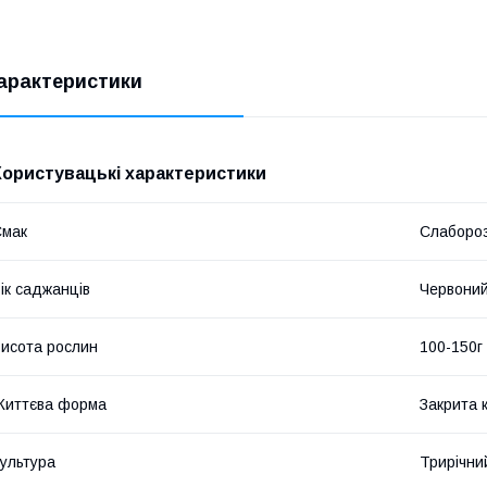
арактеристики
Користувацькі характеристики
Смак
Слаборо
ік саджанців
Червони
исота рослин
100-150г
Життєва форма
Закрита 
ультура
Трирічни