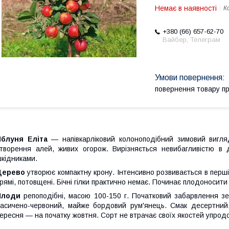
Немає в наявності
К
+380 (66) 657-62-70
Вайбер, Телеграм
повернення товару п
Яблуня Еліта
— напівкарліковий колоноподібний зимовий вигляд
творення алей, живих огорож. Вирізняється невибагливістю в 
кідниками.
Дерево
утворює компактну крону. Інтенсивно розвивається в перші
рямі, потовщені. Бічні гілки практично немає. Починає плодоносити
Плоди
репоподібні, масою 100-150 г. Початковий забарвлення зе
асичено-червоний, майже бордовий рум'янець. Смак десертний,
ересня — на початку жовтня. Сорт не втрачає своїх якостей упрод