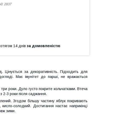
од:
2837
ротягом 14 днів
за домовленістю
. Цінується за декоративність. Підходить для
догляді. Має імунітет до парші, не вражається
 три роки. Дуло густо покрите кольчатками. Втеча
 з 2-3 роки після саджання.
лений. Згодом більшу частину яблук покривають
 кисло-солодкий. Достигання настає наприкінці
овж зими.