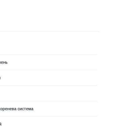
зень
й
коренева система
й