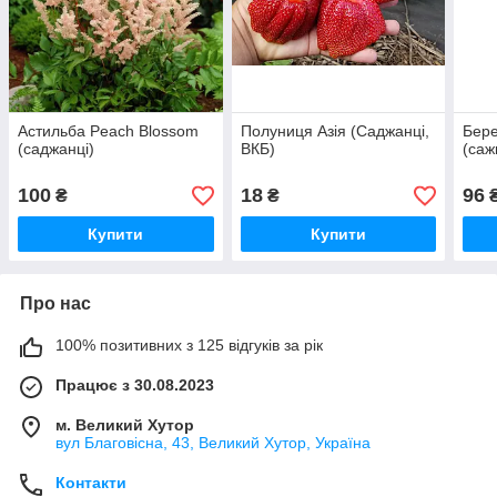
Астильба Peach Blossom
Полуниця Азія (Саджанці,
Бере
(саджанці)
ВКБ)
(саж
100
18
96
₴
₴
Купити
Купити
Про нас
100% позитивних з 125 відгуків за рік
Працює з 30.08.2023
м. Великий Хутор
вул Благовісна, 43, Великий Хутор, Україна
Контакти