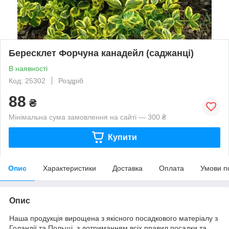
Бересклет Форчуна канадейл (саджанці)
В наявності
Код: 25302
Роздріб
88
₴
Мінімальна сума замовлення на сайті — 300 ₴
Купити
Опис
Характеристики
Доставка
Оплата
Умови п
Опис
Наша продукція вирощена з якісного посадкового матеріалу з
Голандії та Польщі, з дотриманням всіх правил посадки та