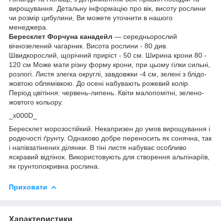
вирощування. Детальну інформацію про вік, висоту рослини
чи розмір цибулини, Ви можете уточнити в нашого
менеджера.
Бересклет Форчуна канадейл
— середньорослий
вічнозелений чагарник. Висота рослини - 80 див.
Швидкорослий, щорічний приріст - 50 см. Ширина крони 80 -
120 см Може мати різну форму крони, при цьому гілки сильні,
розлогі. Листя злегка округлі, завдовжки -4 см, зелені з блідо-
жовтою облямівкою. До осені набувають рожевий колір.
Період цвітіння: червень-липень. Квіти малопомітні, зелено-
жовтого кольору.
_x000D_
Бересклет морозостійкий. Некапризен до умов вирощування і
родючості ґрунту. Однаково добре переносить як сонячна, так
і напівзатінених ділянки. В тіні листя набуває особливо
яскравий відтінок. Використовують для створення альпінаріїв,
як грунтопокривна рослина.
Приховати
Характеристики