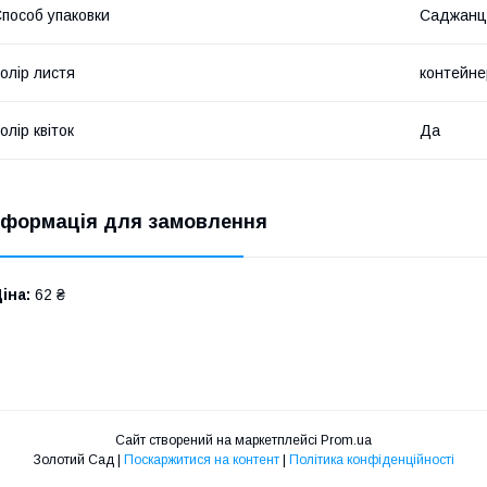
пособ упаковки
Саджанц
олір листя
контейне
олір квіток
Да
нформація для замовлення
іна:
62 ₴
Сайт створений на маркетплейсі
Prom.ua
Золотий Сад |
Поскаржитися на контент
|
Політика конфіденційності