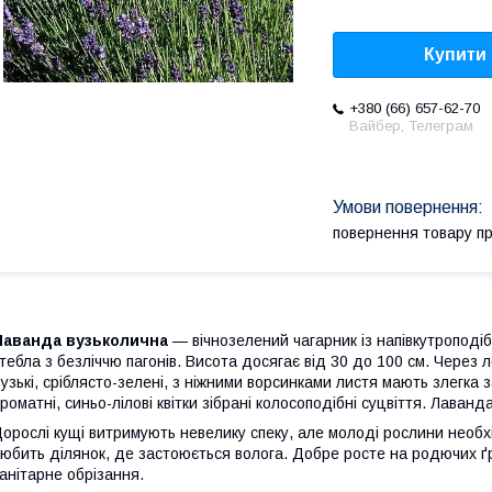
Купити
+380 (66) 657-62-70
Вайбер, Телеграм
повернення товару п
Лаванда вузьколична
— вічнозелений чагарник із напівкутроподі
тебла з безліччю пагонів. Висота досягає від 30 до 100 см. Через 
узькі, сріблясто-зелені, з ніжними ворсинками листя мають злегка за
роматні, синьо-лілові квітки зібрані колосоподібні суцвіття. Лаван
орослі кущі витримують невелику спеку, але молоді рослини необ
юбить ділянок, де застоюється волога. Добре росте на родючих ґр
анітарне обрізання.