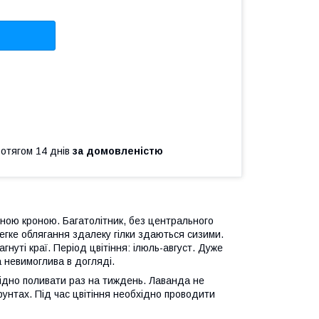
ротягом 14 днів
за домовленістю
бною кроною. Багатолітник, без центрального
легке облягання здалеку гілки здаються сизими.
гнуті краї. Період цвітіння: ілюль-август. Дуже
да невимоглива в догляді.
хідно поливати раз на тиждень. Лаванда не
унтах. Під час цвітіння необхідно проводити