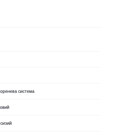
коренева система
ловий
 сизий