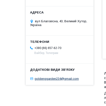
вул Благовісна, 43, Великий Хутор,
Україна
+380 (66) 657-62-70
Вайбер, Телеграм
с
goldenggarden234@gmail.com
В
а
Д
л
с