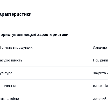
арактеристики
Користувальницькі характеристики
істкість вирощування
Лаванда
асухостійкість
Помірний
ультура
Закрита 
Поливання
синьо-лі
вітлолюбне
зелений,