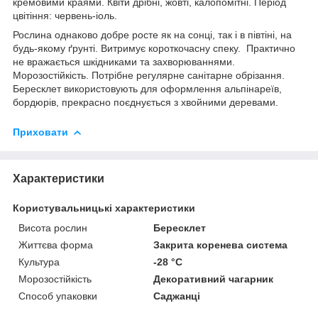
кремовими краями. Квіти дрібні, жовті, калопомітні. Період
цвітіння: червень-іоль.
Рослина однаково добре росте як на сонці, так і в півтіні, на
будь-якому ґрунті. Витримує короткочасну спеку. Практично
не вражається шкідниками та захворюваннями.
Морозостійкість. Потрібне регулярне санітарне обрізання.
Бересклет використовують для оформлення альпінареїв,
бордюрів, прекрасно поєднується з хвойними деревами.
Приховати
Характеристики
Користувальницькі характеристики
Висота рослин
Бересклет
Життєва форма
Закрита коренева система
Культура
-28 °C
Морозостійкість
Декоративний чагарник
Способ упаковки
Саджанці