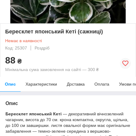
Бересклет японський Кеті (сажниці)
Немає в наявності
Код: 25307
Роздріб
88
₴
Мінімальна сума замовлення на сайті — 300 ₴
Опис
Характеристики
Доставка
Оплата
Умови п
Опис
Бересклет японський Кеті
— декоративний вічнозелений
чагарник, висота до 70 см. крона компактна, округла, щільна,
до 100 см завширшки. листя овальної форми має оригінальне
забарвлення — темно-зелене середина з вершково-