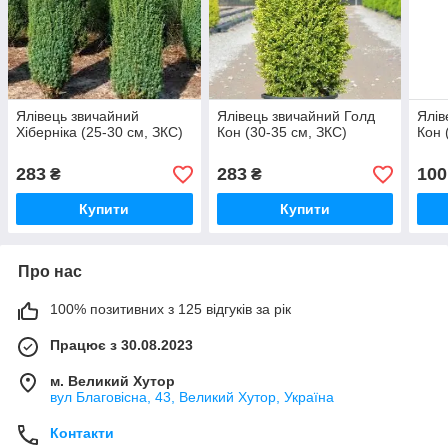
Ялівець звичайний
Ялівець звичайний Голд
Ялів
Хіберніка (25-30 см, ЗКС)
Кон (30-35 см, ЗКС)
Кон 
283
283
100
₴
₴
Купити
Купити
Про нас
100% позитивних з 125 відгуків за рік
Працює з 30.08.2023
м. Великий Хутор
вул Благовісна, 43, Великий Хутор, Україна
Контакти