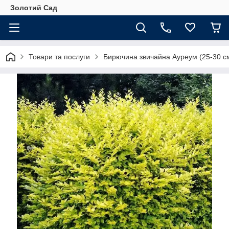
Золотий Сад
Товари та послуги
Бирючина звичайна Ауреум (25-30 с