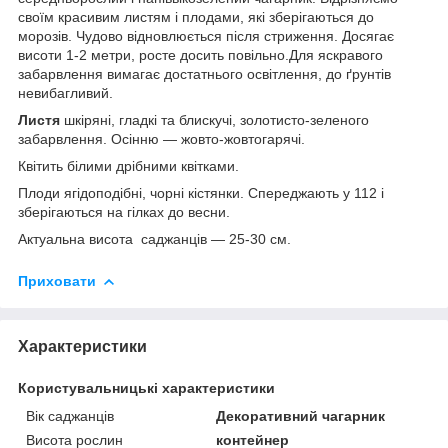
своїм красивим листям і плодами, які зберігаються до
морозів. Чудово відновлюється після стриження. Досягає
висоти 1-2 метри, росте досить повільно.Для яскравого
забарвлення вимагає достатнього освітлення, до ґрунтів
невибагливий.
Листя
шкіряні, гладкі та блискучі, золотисто-зеленого
забарвлення. Осінню — жовто-жовтогарячі.
Квітить білими дрібними квітками.
Плоди ягідоподібні, чорні кістянки. Спереджають у 112 і
зберігаються на гілках до весни.
Актуальна висота саджанців — 25-30 см.
Приховати
Характеристики
Користувальницькі характеристики
Вік саджанців
Декоративний чагарник
Висота рослин
контейнер