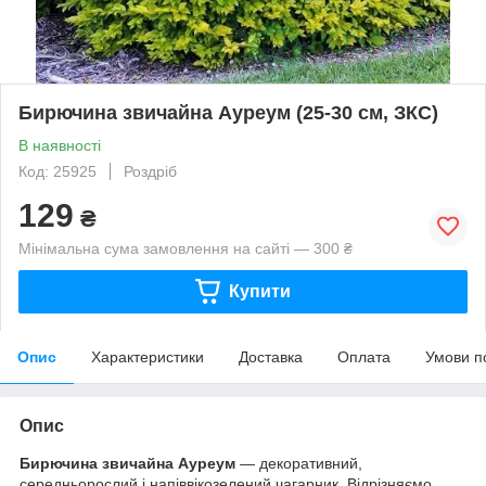
Бирючина звичайна Ауреум (25-30 см, ЗКС)
В наявності
Код: 25925
Роздріб
129
₴
Мінімальна сума замовлення на сайті — 300 ₴
Купити
Опис
Характеристики
Доставка
Оплата
Умови п
Опис
Бирючина звичайна Ауреум
— декоративний,
середньорослий і напіввікозелений чагарник. Відрізняємо