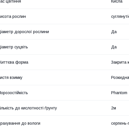
ас цвітіння
Кисла
исота рослин
суглянуті
іаметр дорослої рослини
Да
іаметр суцвіть
Да
Життєва форма
Закрита 
истя взимку
Розкидн
орозостійкість
Phantom
ількість до кислотності ґрунту
2м
рахування до вологи
серпень-