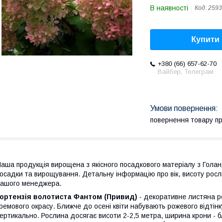
В наявності
Код:
2593
Купити
+380 (66) 657-62-70
Вайбер, Телеграм
повернення товару п
аша продукція вирощена з якісного посадкового матеріалу з Голан
осадки та вирощування. Детальну інформацію про вік, висоту росл
ашого менеджера.
Гортензія волотиста Фантом (Привид)
- декоративне листяна ро
ремового окрасу. Ближче до осені квіти набувають рожевого відтінк
ертикально. Рослина досягає висоти 2-2,5 метра, ширина крони - 