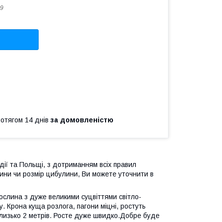
9
ротягом 14 днів
за домовленістю
дії та Польщі, з дотриманням всіх правил
ини чи розмір цибулини, Ви можете уточнити в
слина з дуже великими суцвіттями світло-
у. Крона куща розлога, пагони міцні, ростуть
близько 2 метрів. Росте дуже швидко.Добре буде