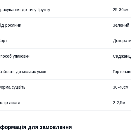
рахування до типу ґрунту
25-30см
ід рослини
Зелений
Сорт
Декорати
пособ упаковки
Саджанц
тійкість до міських умов
Гортензі
орма суцвіть
30-40см
олір листя
2-2,5м
нформація для замовлення