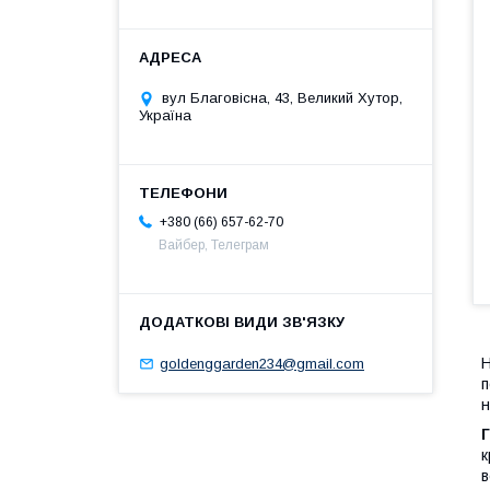
вул Благовісна, 43, Великий Хутор,
Україна
+380 (66) 657-62-70
Вайбер, Телеграм
Н
goldenggarden234@gmail.com
п
н
к
в