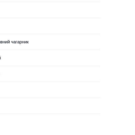
вний чагарник
і
я