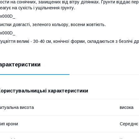
ости на сонячних, захищених від вітру ділянках. Ґрунти віддає пер
еагує на сухість і ущільнення грунту.
_x000D_
истки довгасті, зеленого кольору, восени жовтіють.
_x000D_
уцвіття великі - 30-40 см, конічної форми, складаються з безлічі др
арактеристики
Користувальницькі характеристики
ктуальна висота
висока
ип крони
Середнє