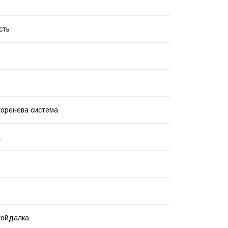
сть
коренева система
а
гойдалка