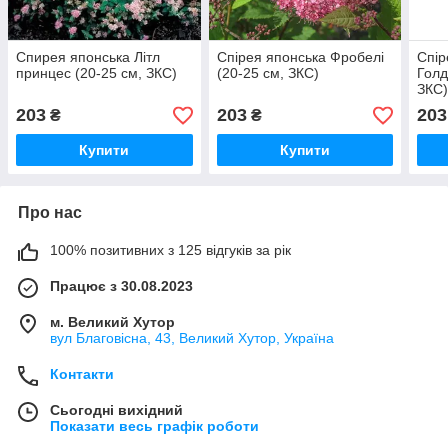
Спирея японська Літл
Спірея японська Фробелі
Спір
принцес (20-25 см, ЗКС)
(20-25 см, ЗКС)
Голд
ЗКС
203
203
203
₴
₴
Купити
Купити
Про нас
100% позитивних з 125 відгуків за рік
Працює з 30.08.2023
м. Великий Хутор
вул Благовісна, 43, Великий Хутор, Україна
Контакти
Сьогодні вихідний
Показати весь графік роботи