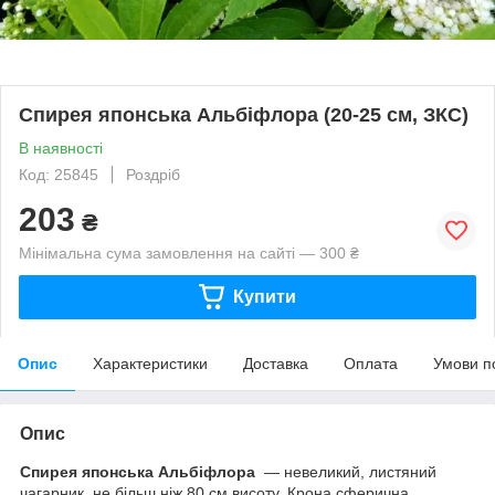
Спирея японська Альбіфлора (20-25 см, ЗКС)
В наявності
Код: 25845
Роздріб
203
₴
Мінімальна сума замовлення на сайті — 300 ₴
Купити
Опис
Характеристики
Доставка
Оплата
Умови п
Опис
Спирея японська Альбіфлора
— невеликий, листяний
чагарник, не більш ніж 80 см висоту. Крона сферична,