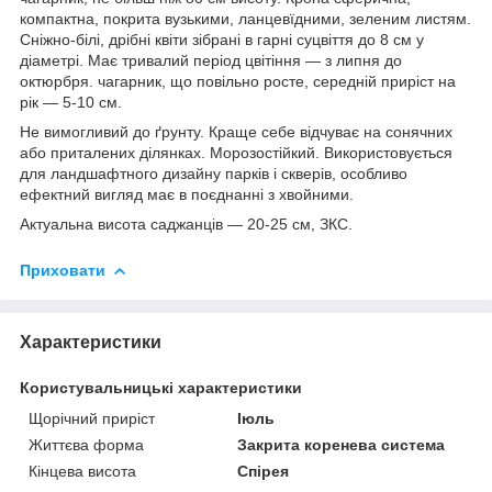
компактна, покрита вузькими, ланцевїдними, зеленим листям.
Сніжно-білі, дрібні квіти зібрані в гарні суцвіття до 8 см у
діаметрі. Має тривалий період цвітіння — з липня до
октюрбря. чагарник, що повільно росте, середній приріст на
рік — 5-10 см.
Не вимогливий до ґрунту. Краще себе відчуває на сонячних
або приталених ділянках. Морозостійкий. Використовується
для ландшафтного дизайну парків і скверів, особливо
ефектний вигляд має в поєднанні з хвойними.
Актуальна висота саджанців — 20-25 см, ЗКС.
Приховати
Характеристики
Користувальницькі характеристики
Щорічний приріст
Іюль
Життєва форма
Закрита коренева система
Кінцева висота
Спірея