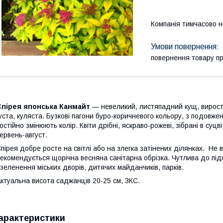
Компанія тимчасово 
повернення товару п
Спірея японська Канмайт
— невеликий, листяпадний кущ, вироста
уста, куляста. Бузкові пагони буро-коричневого кольору, з подовж
остійно змінюють колір. Квіти дрібні, яскраво-рожеві, зібрані в суцв
ервень-август.
пірея добре росте на світлі або на злегка затінених ділянках. Не 
екомендується щорічна весняна санітарна обрізка. Чутлива до пі
зеленення міських дворів, дитячих майданчиків, парків.
ктуальна висота саджанців 20-25 см, ЗКС.
арактеристики