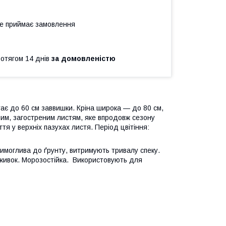
не приймає замовлення
ротягом 14 днів
за домовленістю
є до 60 см заввишки. Кріна широка — до 80 см,
еним, загостреним листям, яке впродовж сезону
іття у верхніх пазухах листя. Період цвітіння:
вимоглива до ґрунту, витримують тривалу спеку.
дживок. Морозостійка. Використовують для