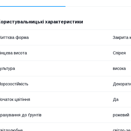
Користувальницькі характеристики
Життєва форма
Закрита 
інцева висота
Спірея
ультура
висока
орозостійкість
Декорати
очаток цвітіння
Да
рахування до ґрунтів
рожевий
вітлолюбне
світло-з