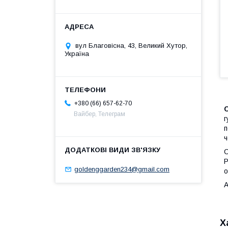
вул Благовісна, 43, Великий Хутор,
Україна
+380 (66) 657-62-70
Вайбер, Телеграм
г
п
ч
С
Р
goldenggarden234@gmail.com
о
А
Х