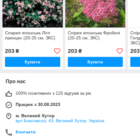
Спирея японська Літл
Спірея японська Фробелі
Спір
принцес (20-25 см, ЗКС)
(20-25 см, ЗКС)
Голд
ЗКС
203
203
203
₴
₴
Купити
Купити
Про нас
100% позитивних з 125 відгуків за рік
Працює з 30.08.2023
м. Великий Хутор
вул Благовісна, 43, Великий Хутор, Україна
Контакти