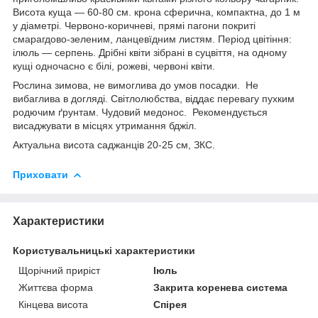
Висота куща — 60-80 см. крона сферична, компактна, до 1 м
у діаметрі. Червоно-коричневі, прямі пагони покриті
смарагдово-зеленим, ланцевїдним листям. Період цвітіння:
ілюль — серпень. Дрібні квіти зібрані в суцвіття, на одному
кущі одночасно є білі, рожеві, червоні квіти.
Рослина зимова, не вимоглива до умов посадки. Не
вибаглива в догляді. Світлолюбства, віддає перевагу пухким
родючим ґрунтам. Чудовий медонос. Рекомендується
висаджувати в місцях утримання бджіл.
Актуальна висота саджанців 20-25 см, ЗКС.
Приховати
Характеристики
Користувальницькі характеристики
Щорічний приріст
Іюль
Життєва форма
Закрита коренева система
Кінцева висота
Спірея