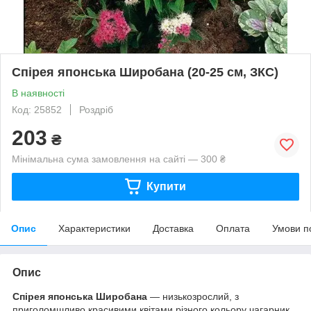
Спірея японська Широбана (20-25 см, ЗКС)
В наявності
Код: 25852
Роздріб
203
₴
Мінімальна сума замовлення на сайті — 300 ₴
Купити
Опис
Характеристики
Доставка
Оплата
Умови п
Опис
Спірея японська Широбана
— низькозрослий, з
приголомшливо красивими квітами різного кольору чагарник.