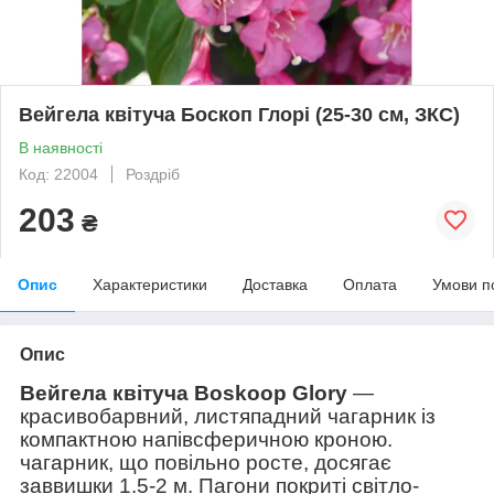
Вейгела квітуча Боскоп Глорі (25-30 см, ЗКС)
В наявності
Код: 22004
Роздріб
203
₴
Опис
Характеристики
Доставка
Оплата
Умови п
Опис
Вейгела квітуча Boskoop Glory
—
красивобарвний, листяпадний чагарник із
компактною напівсферичною кроною.
чагарник, що повільно росте, досягає
заввишки 1.5-2 м. Пагони покриті світло-