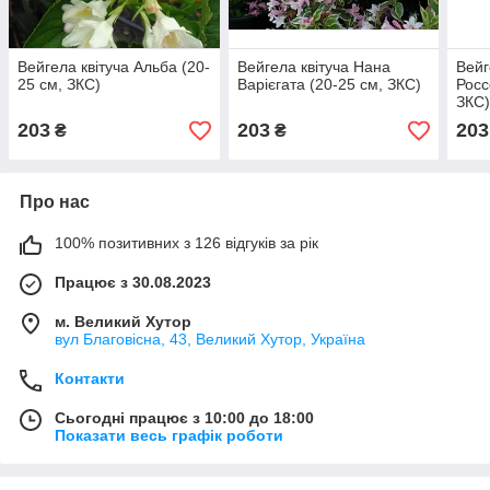
Вейгела квітуча Альба (20-
Вейгела квітуча Нана
Вейг
25 см, ЗКС)
Варієгата (20-25 см, ЗКС)
Росс
ЗКС
203
203
203
₴
₴
Про нас
100% позитивних з 126 відгуків за рік
Працює з 30.08.2023
м. Великий Хутор
вул Благовісна, 43, Великий Хутор, Україна
Контакти
Сьогодні працює з 10:00 до 18:00
Показати весь графік роботи