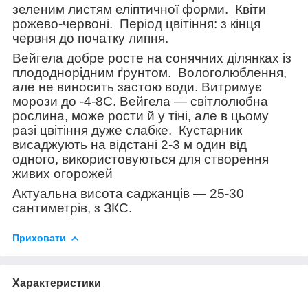
зеленим листям еліптичної форми.
Квіти
рожево-червоні.
Період цвітіння: з кінця
червня до початку липня.
Вейгела добре росте на сонячних ділянках із
плододнорідним ґрунтом.
Вологолюблення,
але не виносить застою води. Витримує
морози до -4-8C. Вейгела — світлолюбна
рослина, може рости й у тіні, але в цьому
разі цвітіння дуже слабке.
Кустарник
висаджують на відстані 2-3 м один від
одного, використовуються для створення
живих огорожей
Актуальна висота саджанців — 25-30
сантиметрів, з ЗКС.
Приховати
Характеристики