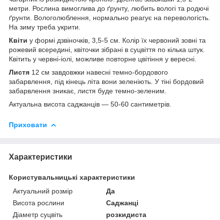
метри. Рослина вимоглива до ґрунту, любить вологі та родючі
ґрунти. Вологолюблення, нормально реагує на перевологість.
На зиму треба укрити.
Квіти
у формі дзвіночків, 3,5-5 см. Колір їх червоний зовні та
рожевий всередині, квіточки зібрані в суцвіття по кілька штук.
Квітить у червні-іолі, можливе повторне цвітіння у вересні.
Листя
12 см завдовжки навесні темно-бордового
забарвлення, під кінець літа вони зеленіють. У тіні бордовий
забарвлення зникає, листя буде темно-зеленим.
Актуальна висота саджанців — 50-60 сантиметрів.
Приховати
Характеристики
Користувальницькі характеристики
Актуальний розмір
Да
Висота рослини
Саджанці
Діаметр суцвіть
розкидиста