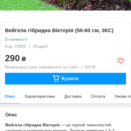
Вейгела гібридна Вікторія (50-60 см, ЗКС)
В наявності
Код: 23805
Роздріб
290
₴
Мінімальна сума замовлення на сайті — 300 ₴
Купити
Опис
Характеристики
Доставка
Оплата
Умови п
Опис
Вейгела гібридна Вікторія
— це гарний темнолистий
чагарник із розкидистою кроною. Досягає заввишки 1,5-2