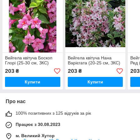
Вейгела квітуча Боскоп
Вейгела квітуча Нана
Вейг
Глорі (25-30 см, ЗКС)
Варієгата (20-25 см, ЗКС)
Ред 
203
203
203
₴
₴
Купити
Купити
Про нас
100% позитивних з 125 відгуків за рік
Працює з 30.08.2023
м. Великий Хутор