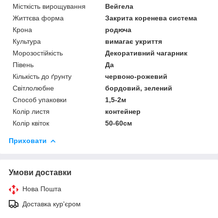
Місткість вирощування
Вейгела
Життєва форма
Закрита коренева система
Крона
родюча
Культура
вимагає укриття
Морозостійкість
Декоративний чагарник
Півень
Да
Кількість до ґрунту
червоно-рожевий
Світлолюбне
бордовий, зелений
Способ упаковки
1,5-2м
Колір листя
контейнер
Колір квіток
50-60см
Приховати
Умови доставки
Нова Пошта
Доставка кур'єром