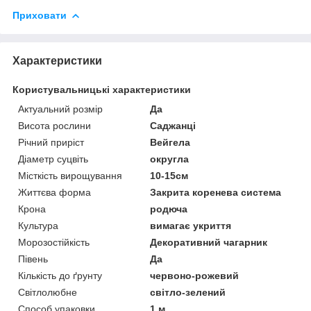
Приховати
Характеристики
Користувальницькі характеристики
Актуальний розмір
Да
Висота рослини
Саджанці
Річний приріст
Вейгела
Діаметр суцвіть
округла
Місткість вирощування
10-15см
Життєва форма
Закрита коренева система
Крона
родюча
Культура
вимагає укриття
Морозостійкість
Декоративний чагарник
Півень
Да
Кількість до ґрунту
червоно-рожевий
Світлолюбне
світло-зелений
Способ упаковки
1 м