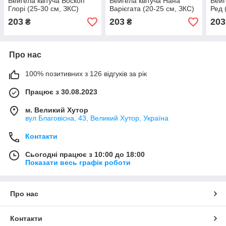
Вейгела квітуча Боскоп
Вейгела квітуча Нана
Вейг
Глорі (25-30 см, ЗКС)
Варієгата (20-25 см, ЗКС)
Ред 
203
203
203
₴
₴
Про нас
100% позитивних з 126 відгуків за рік
Працює з 30.08.2023
м. Великий Хутор
вул Благовісна, 43, Великий Хутор, Україна
Контакти
Сьогодні працює з 10:00 до 18:00
Показати весь графік роботи
Про нас
Контакти