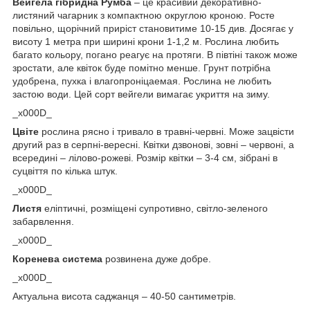
Вейгела гібридна Румба
– це красивий декоративно-
листяний чагарник з компактною округлою кроною. Росте
повільно, щорічний приріст становитиме 10-15 див. Досягає у
висоту 1 метра при ширині крони 1-1,2 м. Рослина любить
багато кольору, погано реагує на протяги. В півтіні також може
зростати, але квіток буде помітно менше. Грунт потрібна
удобрена, пухка і влагопроніцаемая. Рослина не любить
застою води. Цей сорт вейгели вимагає укриття на зиму.
_x000D_
Цвіте
рослина рясно і тривало в травні-червні. Може зацвісти
другий раз в серпні-вересні. Квітки дзвонові, зовні – червоні, а
всередині – лілово-рожеві. Розмір квітки – 3-4 см, зібрані в
суцвіття по кілька штук.
_x000D_
Листя
еліптичні, розміщені супротивно, світло-зеленого
забарвлення.
_x000D_
Коренева система
розвинена дуже добре.
_x000D_
Актуальна висота саджанця – 40-50 сантиметрів.