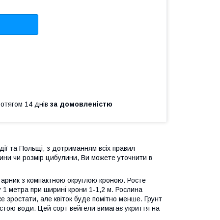
ротягом 14 днів
за домовленістю
дії та Польщі, з дотриманням всіх правил
ини чи розмір цибулини, Ви можете уточнити в
арник з компактною округлою кроною. Росте
 1 метра при ширині крони 1-1,2 м. Рослина
же зростати, але квіток буде помітно менше. Грунт
астою води. Цей сорт вейгели вимагає укриття на