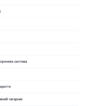
і
коренева система
укриття
вний чагарник