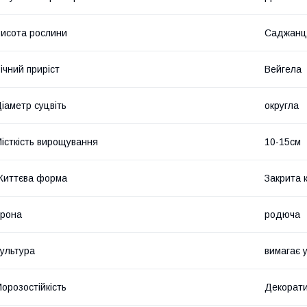
исота рослини
Саджанц
ічний приріст
Вейгела
іаметр суцвіть
округла
істкість вирощування
10-15см
Життєва форма
Закрита 
рона
родюча
ультура
вимагає 
орозостійкість
Декорати