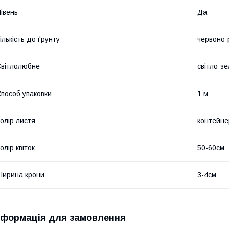
івень
Да
ількість до ґрунту
червоно-
вітлолюбне
світло-з
пособ упаковки
1 м
олір листя
контейне
олір квіток
50-60см
ирина крони
3-4см
нформація для замовлення