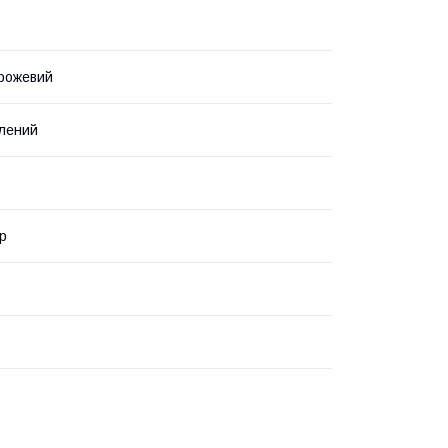
рожевий
елений
р