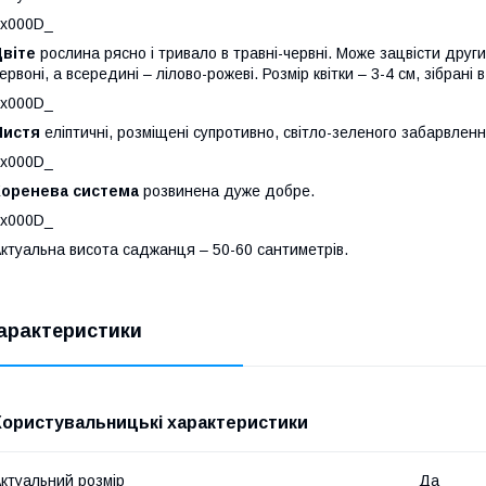
_x000D_
Цвіте
рослина рясно і тривало в травні-червні. Може зацвісти другий 
ервоні, а всередині – лілово-рожеві. Розмір квітки – 3-4 см, зібрані в
_x000D_
Листя
еліптичні, розміщені супротивно, світло-зеленого забарвленн
_x000D_
Коренева система
розвинена дуже добре.
_x000D_
ктуальна висота саджанця – 50-60 сантиметрів.
арактеристики
Користувальницькі характеристики
ктуальний розмір
Да