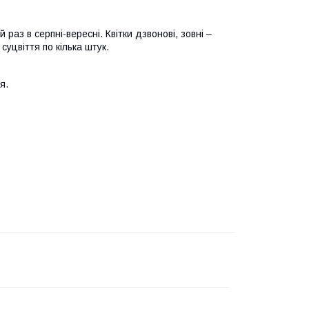
раз в серпні-вересні. Квітки дзвонові, зовні –
 суцвіття по кілька штук.
я.