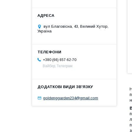
вул Благовісна, 43, Великий Хутор,
Україна
+380 (66) 657-62-70
Вайбер, Телеграм
Н
п
goldenggarden234@gmail.com
н
п
л
п
з