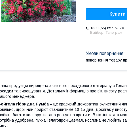
Купити
+380 (66) 657-62-70
Вайбер, Телеграм
повернення товару п
аша продукція вирощена з якісного посадкового матеріалу з Голан
осадки та вирощування. Детальну інформацію про вік, висоту росл
ашого менеджера.
Вейгела гібридна Румба
– це красивий декоративно-листяний чаг
овільно, щорічний приріст становитиме 10-15 див. Досягає у висоту
юбить багато кольору, погано реагує на протяги. В півтіні також мо
отрібна удобрена, пухка і влагопроніцаемая. Рослина не любить з
иму.