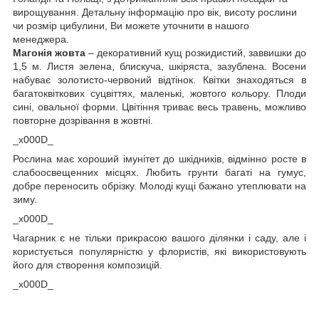
вирощування. Детальну інформацію про вік, висоту рослини
чи розмір цибулини, Ви можете уточнити в нашого
менеджера.
Магонія жовта
– декоративний кущ розкидистий, заввишки до
1,5 м. Листя зелена, блискуча, шкіряста, зазублена. Восени
набуває золотисто-червоний відтінок. Квітки знаходяться в
багатоквіткових суцвіттях, маленькі, жовтого кольору. Плоди
сині, овальної форми. Цвітіння триває весь травень, можливо
повторне дозрівання в жовтні.
_x000D_
Рослина має хороший імунітет до шкідників, відмінно росте в
слабоосвещенних місцях. Любить грунти багаті на гумус,
добре переносить обрізку. Молоді кущі бажано утеплювати на
зиму.
_x000D_
Чагарник є не тільки прикрасою вашого ділянки і саду, але і
користується популярністю у флористів, які використовують
його для створення композицій.
_x000D_