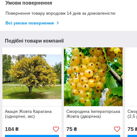
Умови повернення
Повернення товару впродовж 14 днів за домовленістю
Всі умови повернення
Подібні товари компанії
Акація Жовта Карагана
Смородина Імператорська
Смор
(однорічні, зкс)
Жовта (дворічна)
(2,5
184
75
75
₴
₴