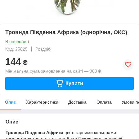
Троянда Південна Африка (однорічна, ОКС)
В наявності
Код: 25825
Роздріб
144
₴
Мінімальна сума замовлення на сайті — 300 ₴
Купити
Опис
Характеристики
Доставка
Оплата
Умови п
Опис
Троянда Південна Африка
цвіте гарними кольорами
темного золотистого кольору. Квіти її виділяють помірний