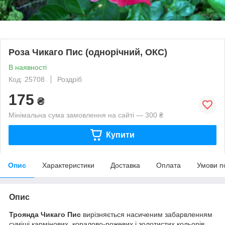
Роза Чикаго Пис (однорічний, ОКС)
В наявності
Код: 25708
Роздріб
175
₴
Мінімальна сума замовлення на сайті — 300 ₴
Купити
Опис
Характеристики
Доставка
Оплата
Умови п
Опис
Троянда Чикаго Пис
вирізняється насиченим забарвленням
суміші кармінових, коралово-рожевих і золотистих кольорів.