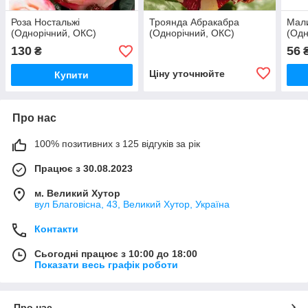
Роза Ностальжі
Троянда Абракабра
Мали
(Однорічний, ОКС)
(Однорічний, ОКС)
(Одн
130
56
₴
Ціну уточнюйте
Купити
Про нас
100% позитивних з 125 відгуків за рік
Працює з 30.08.2023
м. Великий Хутор
вул Благовісна, 43, Великий Хутор, Україна
Контакти
Сьогодні працює з 10:00 до 18:00
Показати весь графік роботи
Про нас