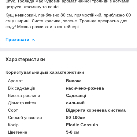
штук. Троянда має чудовий аромат чайної троянди з нотками
цитруса, жасмину та ванілі.
Кущ невисокий, приблизно 80 см, прямостійкий, приблизно 60
см у ширині. Листя красиве, зелене. Троянда прекрасна для
саду! Можна розвивати в контейнері.
Приховати
Характеристики
Користувальницькі характеристики
Аромат
Висока
Вік саджанців
насичено-рожева
Висота рослини
Саджанці
Діаметр квіток
сильний
Сорт
Відкрита коренева система
Способ упаковки
80-100см
Колір
Elodie Gossuin
Цветение
5-8 см