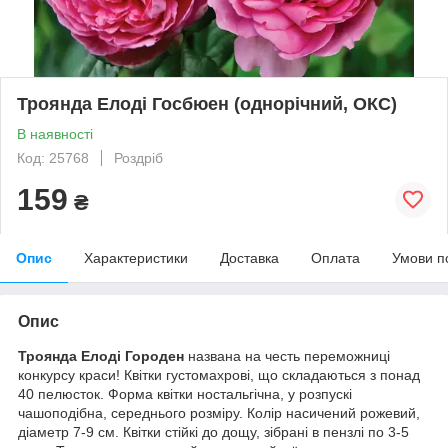
Троянда Елоді Госбюен (однорічний, ОКС)
В наявності
Код: 25768
Роздріб
159
₴
Опис
Характеристики
Доставка
Оплата
Умови п
Опис
Троянда Елоді Городен
названа на честь переможниці
конкурсу краси! Квітки густомахрові, що складаються з понад
40 пелюсток. Форма квітки ностальгічна, у розпускі
чашоподібна, середнього розміру. Колір насичений рожевий,
діаметр 7-9 см. Квітки стійкі до дощу, зібрані в пензлі по 3-5