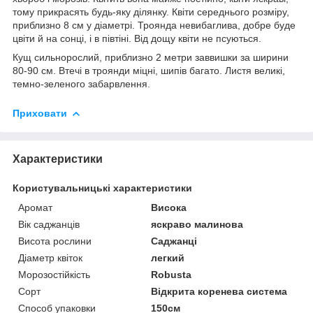
тому прикрасять будь-яку ділянку. Квіти середнього розміру,
приблизно 8 см у діаметрі. Троянда невибаглива, добре буде
цвіти й на сонці, і в півтіні. Від дощу квіти не псуються.
Кущ сильнорослий, приблизно 2 метри заввишки за ширини
80-90 см. Втечі в троянди міцні, шипів багато. Листя великі,
темно-зеленого забарвлення.
Приховати
Характеристики
Користувальницькі характеристики
Аромат
Висока
Вік саджанців
яскраво малинова
Висота рослини
Саджанці
Діаметр квіток
легкий
Морозостійкість
Robusta
Сорт
Відкрита коренева система
Способ упаковки
150см