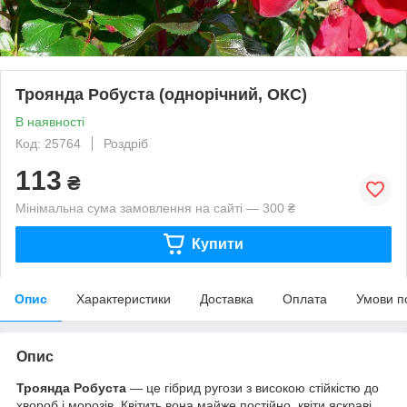
Троянда Робуста (однорічний, ОКС)
В наявності
Код: 25764
Роздріб
113
₴
Мінімальна сума замовлення на сайті — 300 ₴
Купити
Опис
Характеристики
Доставка
Оплата
Умови п
Опис
Троянда Робуста
— це гібрид ругози з високою стійкістю до
хвороб і морозів. Квітить вона майже постійно, квіти яскраві,