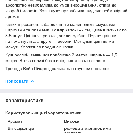
абсолютно невибаглива до умов вирощування, стійка до
хвороб і морозів. Зовні дуже приваблива, виділяє неймовірний
аромат!
Квітки її рожевого забарвлення з малиновими смужками,
штрихами та плямами. Розмір квіток 6-7 см, цвіте в китиках по
3-5 штук. Цвітіння тривале, хвилеподібне. Перше цвітіння —
на початку літа, а друге — восени. Між цими цвітіннями
можуть з'являтися поодинокі квітки.
Кущ рослий, заввишки приблизно 2 метри, ширина — 1,5
метра. Втеча великі без шипів, листя світло-зелене.
Троянда Вейн Пічард ідеальна для групових посадок!
Приховати
Характеристики
Користувальницькі характеристики
Аромат
Висока
Вік саджанців
рожева з малиновими
смугами