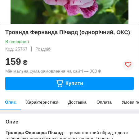
Троянда Фернанда Пічард (однорічний, ОКС)
В наявності
Код: 25767
Роздріб
159
₴
Мінімальна сума замовлення на сайті — 300 ₴
Купити
Опис
Характеристики
Доставка
Оплата
Умови п
Опис
Троянда Фернанда Пічард
— ремонтантний гібрид, одна з
найперших перехресних смугастих троянд. Троянда