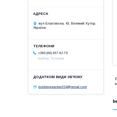
вул Благовісна, 43, Великий Хутор,
Україна
+380 (66) 657-62-70
Вайбер, Телеграм
Я
п
goldenggarden234@gmail.com
І