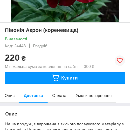
Півонія Акрон (кореневища)
В наявності
Код: 24443
Роздріб
220
₴
Мінімальна сума замовлення на сайті — 300 ₴
Купити
Опис
Доставка
Оплата
Умови повернення
Опис
Наша продукція вирощена з якісного посадкового матеріалу з
Голандії та Польщі, з дотриманням всіх правил посадки та