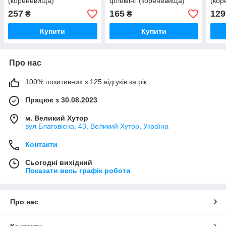
(кореневища)
флемінг (кореневища)
(кор
257
165
129
₴
₴
Купити
Купити
Про нас
100% позитивних з 125 відгуків за рік
Працює з 30.08.2023
м. Великий Хутор
вул Благовісна, 43, Великий Хутор, Україна
Контакти
Сьогодні вихідний
Показати весь графік роботи
Про нас