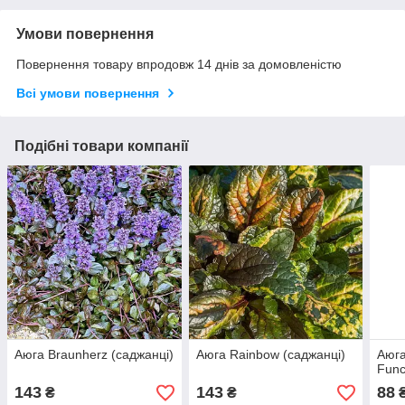
Умови повернення
Повернення товару впродовж 14 днів за домовленістю
Всі умови повернення
Подібні товари компанії
Аюга Braunherz (саджанці)
Аюга Rainbow (саджанці)
Аюга
Fun
143
143
88
₴
₴