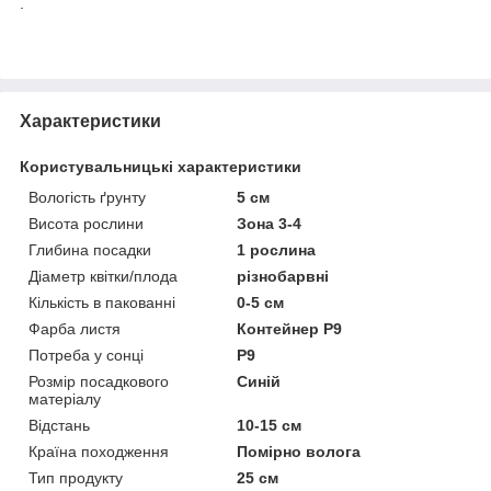
.
Характеристики
Користувальницькі характеристики
Вологість ґрунту
5 см
Висота рослини
Зона 3-4
Глибина посадки
1 рослина
Діаметр квітки/плода
різнобарвні
Кількість в пакованні
0-5 см
Фарба листя
Контейнер P9
Потреба у сонці
P9
Розмір посадкового
Синій
матеріалу
Відстань
10-15 cм
Країна походження
Помірно волога
Тип продукту
25 см