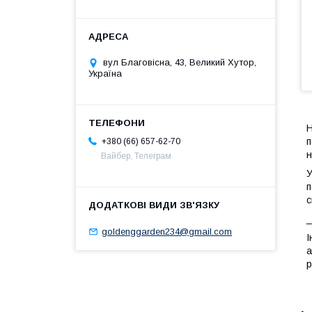
вул Благовісна, 43, Великий Хутор,
Україна
Н
п
+380 (66) 657-62-70
н
Вайбер, Телеграм
У
п
с
goldenggarden234@gmail.com
І
а
р