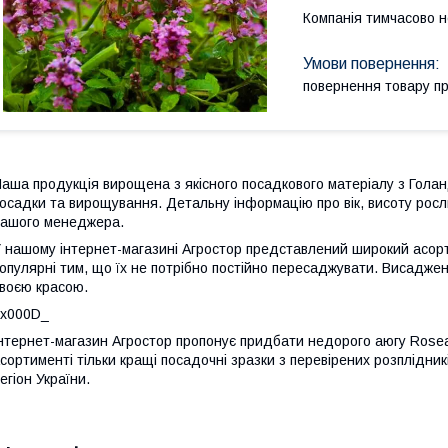
Компанія тимчасово 
повернення товару п
аша продукція вирощена з якісного посадкового матеріалу з Голан
осадки та вирощування. Детальну інформацію про вік, висоту росл
ашого менеджера.
 нашому інтернет-магазині Агростор представлений широкий асортим
опулярні тим, що їх не потрібно постійно пересаджувати. Висаджені
воєю красою.
_x000D_
нтернет-магазин Агростор пропонує придбати недорого аюгу Rosea
сортименті тільки кращі посадочні зразки з перевірених розплідни
егіон України.