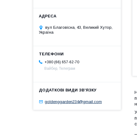
вул Благовісна, 43, Великий Хутор,
Україна
+380 (66) 657-62-70
Вайбер, Телеграм
Н
п
goldenggarden234@gmail.com
н
У
п
с