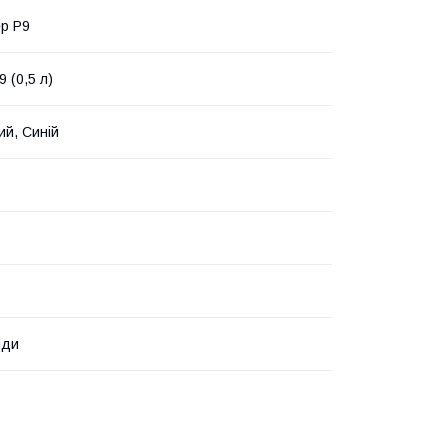
р P9
 (0,5 л)
ий, Синій
нди