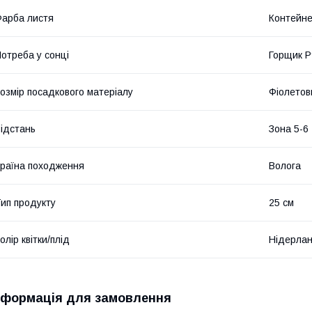
арба листя
Контейне
отреба у сонці
Горщик P9
озмір посадкового матеріалу
Фіолетов
ідстань
Зона 5-6
раїна походження
Волога
ип продукту
25 см
олір квітки/плід
Нідерла
нформація для замовлення