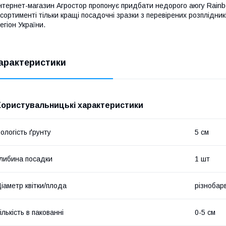
нтернет-магазин Агростор пропонує придбати недорого аюгу Rainb
сортименті тільки кращі посадочні зразки з перевірених розплідни
егіон України.
арактеристики
Користувальницькі характеристики
ологість ґрунту
5 см
либина посадки
1 шт
іаметр квітки/плода
різнобар
ількість в пакованні
0-5 см