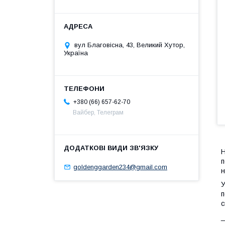
вул Благовісна, 43, Великий Хутор,
Україна
+380 (66) 657-62-70
Вайбер, Телеграм
Н
п
goldenggarden234@gmail.com
н
У
п
с