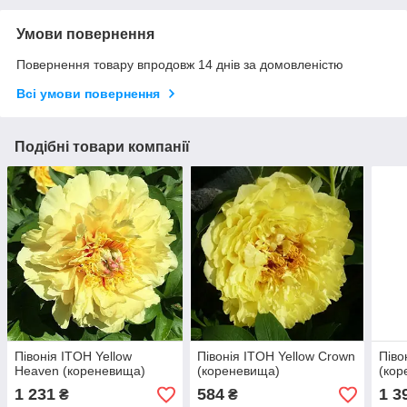
Умови повернення
Повернення товару впродовж 14 днів за домовленістю
Всі умови повернення
Подібні товари компанії
Півонія ITOH Yellow
Півонія ITOH Yellow Crown
Піво
Heaven (кореневища)
(кореневища)
(кор
1 231
584
1 3
₴
₴