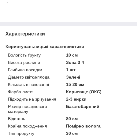
.
Характеристики
Користувальницькі характеристики
Вологість ґрунту
10 см
Висота рослини
Зона 3-4
Глибина посадки
1 шт
Діаметр квітки/плода
Зелені
Кількість в пакованні
15-20 см
Фарба листя
Корневще (ОКС)
Підходить на зрізування
2-3 нирки
Розмір посадкового
Багатобарвний
матеріалу
Відстань
80 см
Країна походження
Помірно волога
Тип продукту
30 см