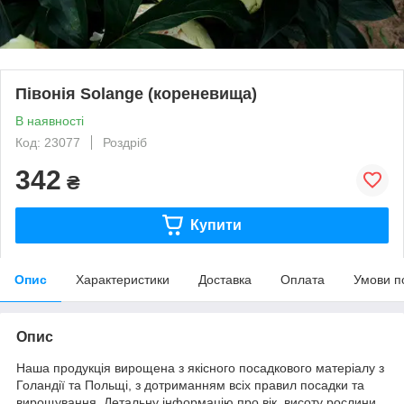
Півонія Solange (кореневища)
В наявності
Код: 23077
Роздріб
342
₴
Купити
Опис
Характеристики
Доставка
Оплата
Умови п
Опис
Наша продукція вирощена з якісного посадкового матеріалу з
Голандії та Польщі, з дотриманням всіх правил посадки та
вирощування. Детальну інформацію про вік, висоту рослини