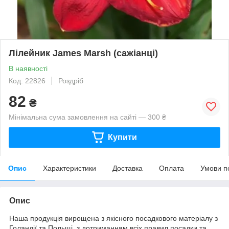
Лілейник James Marsh (сажіанці)
В наявності
Код: 22826
Роздріб
82
₴
Мінімальна сума замовлення на сайті — 300 ₴
Купити
Опис
Характеристики
Доставка
Оплата
Умови п
Опис
Наша продукція вирощена з якісного посадкового матеріалу з
Голандії та Польщі, з дотриманням всіх правил посадки та