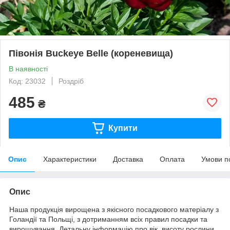
Півонія Buckeye Belle (кореневища)
В наявності
Код: 23032
Роздріб
485
₴
Купити
Опис
Характеристики
Доставка
Оплата
Умови п
Опис
Наша продукція вирощена з якісного посадкового матеріалу з
Голандії та Польщі, з дотриманням всіх правил посадки та
вирощування. Детальну інформацію про вік, висоту рослини