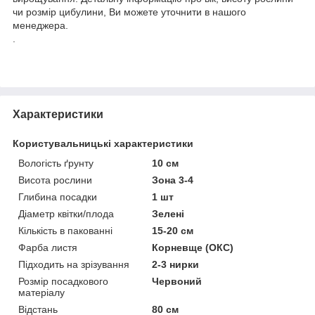
чи розмір цибулини, Ви можете уточнити в нашого
менеджера.
.
Характеристики
Користувальницькі характеристики
Вологість ґрунту
10 см
Висота рослини
Зона 3-4
Глибина посадки
1 шт
Діаметр квітки/плода
Зелені
Кількість в пакованні
15-20 см
Фарба листя
Корневще (ОКС)
Підходить на зрізування
2-3 нирки
Розмір посадкового
Червоний
матеріалу
Відстань
80 см