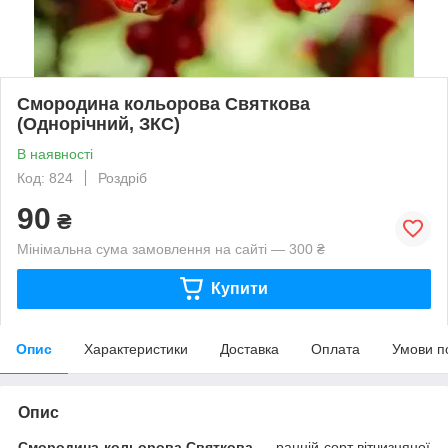
Смородина кольорова Святкова
(Однорічний, ЗКС)
В наявності
Код: 824
Роздріб
90
₴
Мінімальна сума замовлення на сайті — 300 ₴
Купити
Опис
Характеристики
Доставка
Оплата
Умови п
Опис
Смородина кольорова Святкова
— ранній сорт вітчизняної