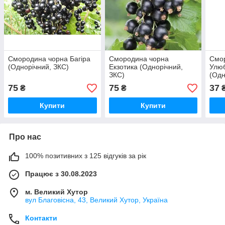
Смородина чорна Багіра
Смородина чорна
Смо
(Однорічний, ЗКС)
Екзотика (Однорічний,
Улю
ЗКС)
(Одн
75
75
37
₴
₴
Купити
Купити
Про нас
100% позитивних з 125 відгуків за рік
Працює з 30.08.2023
м. Великий Хутор
вул Благовісна, 43, Великий Хутор, Україна
Контакти