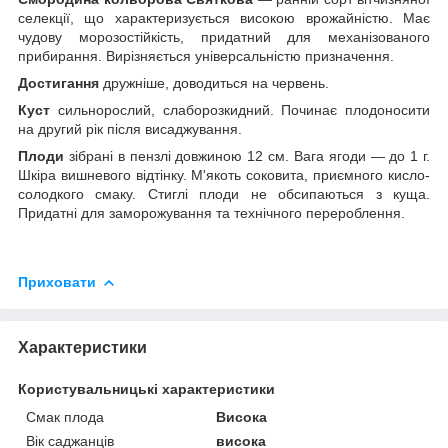
селекції, що характеризується високою врожайністю. Має
чудову морозостійкість, придатний для механізованого
прибирання. Вирізняється універсальністю призначення.
Достигання
дружніше, доводиться на червень.
Куст
сильнорослий, слаборозкидний. Починає плодоносити
на другий рік після висаджування.
Плоди
зібрані в пензлі довжиною 12 см. Вага ягоди — до 1 г.
Шкіра вишневого відтінку. М'якоть соковита, приємного кисло-
солодкого смаку. Стиглі плоди не обсипаються з куща.
Придатні для заморожування та технічного перероблення.
Приховати
Характеристики
Користувальницькі характеристики
Смак плода
Висока
Вік саджанців
висока